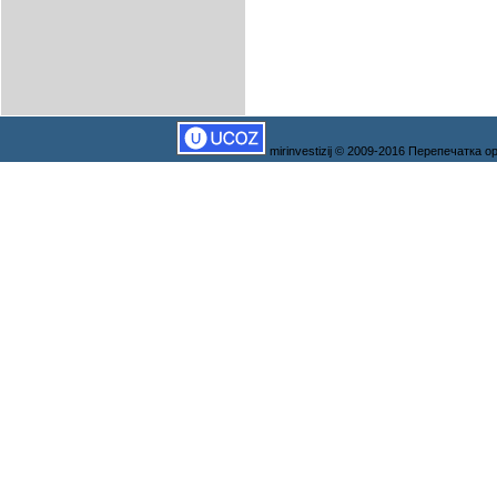
mirinvestizij © 2009-2016 Перепечатка