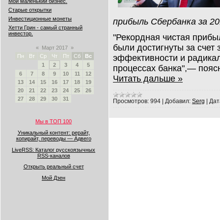
Мой маленький бизнес.
Старые открытки
Инвестиционные монеты
прибыль Сбербанка за 20
Хетти Грин - самый странный
инвестор.
"Рекордная чистая прибы
были достигнуты за счет 
«
Март 2017
»
эффективности и радикал
Пн
Вт
Ср
Чт
Пт
Сб
Вс
1
2
3
4
5
процессах банка",— поя
6
7
8
9
10
11
12
Читать дальше »
13
14
15
16
17
18
19
20
21
22
23
24
25
26
27
28
29
30
31
Просмотров:
994
|
Добавил:
Serg
|
Дат
Мы в ТОП 100
Уникальный контент: рерайт,
копирайт, переводы — Адвего
LiveRSS: Каталог русскоязычных
RSS-каналов
Открыть реальный счет
Мой Дзен