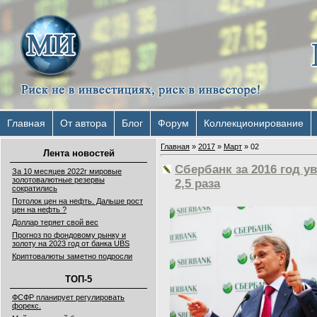
Главная
От автора
Блог
Форум
Коллекционирование
Главная
»
2017
»
Март
»
02
Лента новостей
Сбербанк за 2016 год 
За 10 месяцев 2022г мировые
золотовалютные резервы
2,5 раза
сократились
Потолок цен на нефть. Дальше рост
цен на нефть ?
Доллар теряет свой вес
Прогноз по фондовому рынку и
золоту на 2023 год от банка UBS
Криптовалюты заметно подросли
ТОП-5
ФСФР планирует регулировать
форекс.