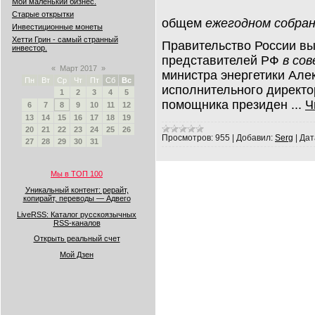
Мой маленький бизнес.
Старые открытки
общем
ежегодном собра
Инвестиционные монеты
Хетти Грин - самый странный
Правительство России вы
инвестор.
представителей РФ
в со
«
Март 2017
»
министра энергетики Але
Пн
Вт
Ср
Чт
Пт
Сб
Вс
исполнительного директо
1
2
3
4
5
помощника президен
...
Ч
6
7
8
9
10
11
12
13
14
15
16
17
18
19
20
21
22
23
24
25
26
Просмотров:
955
|
Добавил:
Serg
|
Дат
27
28
29
30
31
Мы в ТОП 100
Уникальный контент: рерайт,
копирайт, переводы — Адвего
LiveRSS: Каталог русскоязычных
RSS-каналов
Открыть реальный счет
Мой Дзен