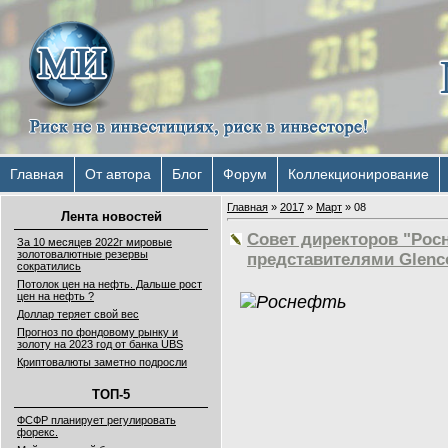
Главная
От автора
Блог
Форум
Коллекционирование
Главная
»
2017
»
Март
»
08
Лента новостей
Совет директоров "Рос
За 10 месяцев 2022г мировые
золотовалютные резервы
представителями Glenco
сократились
Потолок цен на нефть. Дальше рост
цен на нефть ?
Доллар теряет свой вес
Прогноз по фондовому рынку и
золоту на 2023 год от банка UBS
Криптовалюты заметно подросли
ТОП-5
ФСФР планирует регулировать
форекс.