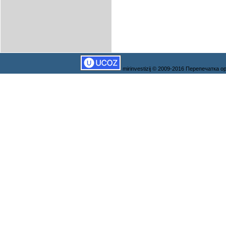
mirinvestizij © 2009-2016 Перепечатка