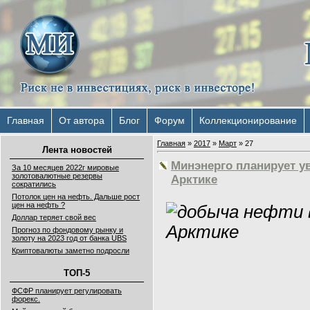
Главная
От автора
Блог
Форум
Коллекционирование
Главная
»
2017
»
Март
»
27
Лента новостей
Минэнерго планирует у
За 10 месяцев 2022г мировые
золотовалютные резервы
Арктике
сократились
Потолок цен на нефть. Дальше рост
цен на нефть ?
Доллар теряет свой вес
Прогноз по фондовому рынку и
золоту на 2023 год от банка UBS
Криптовалюты заметно подросли
ТОП-5
ФСФР планирует регулировать
форекс.