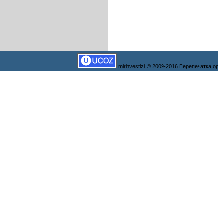
mirinvestizij © 2009-2016 Перепечатка