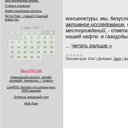
Мой маленький бизнес.
Старые открытки
Инвестиционные монеты
Хетти Грин - самый странный
конъюнктуры, мы, безусл
инвестор.
активное исследование
,
«
Март 2017
»
месторождений
, - отмети
Пн
Вт
Ср
Чт
Пт
Сб
Вс
нашей нефте- и газодобы
1
2
3
4
5
6
7
8
9
10
11
12
...
Читать дальше »
13
14
15
16
17
18
19
20
21
22
23
24
25
26
27
28
29
30
31
Просмотров:
1042
|
Добавил:
Serg
|
Да
Мы в ТОП 100
Уникальный контент: рерайт,
копирайт, переводы — Адвего
LiveRSS: Каталог русскоязычных
RSS-каналов
Открыть реальный счет
Мой Дзен