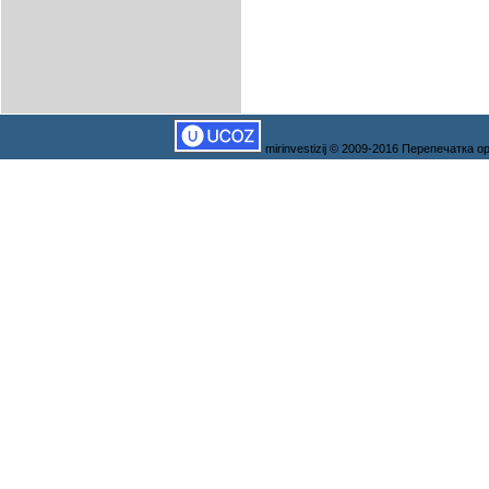
mirinvestizij © 2009-2016 Перепечатка