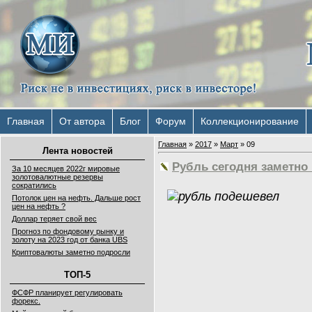
Главная
От автора
Блог
Форум
Коллекционирование
Главная
»
2017
»
Март
»
09
Лента новостей
Рубль сегодня заметно
За 10 месяцев 2022г мировые
золотовалютные резервы
сократились
Потолок цен на нефть. Дальше рост
цен на нефть ?
Доллар теряет свой вес
Прогноз по фондовому рынку и
золоту на 2023 год от банка UBS
Криптовалюты заметно подросли
ТОП-5
ФСФР планирует регулировать
форекс.