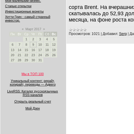
Мой маленький бизнес.
сорта Brent. На вчерашни
Старые открытки
Инвестиционные монеты
скатывалась до 52,93 до
Хетти Грин - самый странный
месяца, на фоне роста к
инвестор.
«
Март 2017
»
Просмотров:
1021
|
Добавил:
Serg
|
Да
Пн
Вт
Ср
Чт
Пт
Сб
Вс
1
2
3
4
5
6
7
8
9
10
11
12
13
14
15
16
17
18
19
20
21
22
23
24
25
26
27
28
29
30
31
Мы в ТОП 100
Уникальный контент: рерайт,
копирайт, переводы — Адвего
LiveRSS: Каталог русскоязычных
RSS-каналов
Открыть реальный счет
Мой Дзен