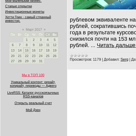
Мой маленький бизнес.
Старые открытки
Инвестиционные монеты
Хетти Грин - самый странный
рублевом эквиваленте на
инвестор.
рублей, сократившись по
«
Март 2017
»
года в результате курсов
Пн
Вт
Ср
Чт
Пт
Сб
Вс
снизился почти на 153 мл
1
2
3
4
5
рублей.
...
Читать дальше
6
7
8
9
10
11
12
13
14
15
16
17
18
19
20
21
22
23
24
25
26
Просмотров:
1179
|
Добавил:
Serg
|
Да
27
28
29
30
31
Мы в ТОП 100
Уникальный контент: рерайт,
копирайт, переводы — Адвего
LiveRSS: Каталог русскоязычных
RSS-каналов
Открыть реальный счет
Мой Дзен