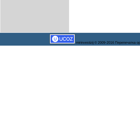
mirinvestizij © 2009-2016 Перепечатка