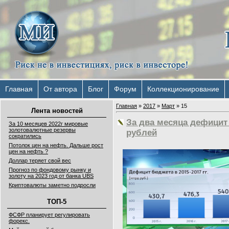
Главная
От автора
Блог
Форум
Коллекционирование
Главная
»
2017
»
Март
»
15
Лента новостей
За два месяца дефицит
За 10 месяцев 2022г мировые
золотовалютные резервы
рублей
сократились
Потолок цен на нефть. Дальше рост
цен на нефть ?
Доллар теряет свой вес
Прогноз по фондовому рынку и
золоту на 2023 год от банка UBS
Криптовалюты заметно подросли
ТОП-5
ФСФР планирует регулировать
форекс.