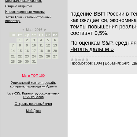
Мой маленький бизнес.
Старые открытки
Инвестиционные монеты
падение ВВП России в те
Хетти Грин - самый странный
как ожидается, экономик
инвестор.
темпы повышения реальн
«
Март 2016
»
составят 0,5%.
Пн
Вт
Ср
Чт
Пт
Сб
Вс
1
2
3
4
5
6
По оценкам S&P, средняя
7
8
9
10
11
12
13
Читать дальше »
14
15
16
17
18
19
20
21
22
23
24
25
26
27
28
29
30
31
Просмотров:
1004
|
Добавил:
Serg
|
Да
Мы в ТОП 100
Уникальный контент: рерайт,
копирайт, переводы — Адвего
LiveRSS: Каталог русскоязычных
RSS-каналов
Открыть реальный счет
Мой Дзен