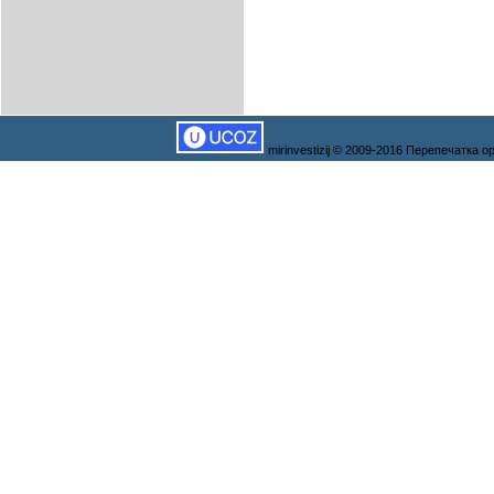
mirinvestizij © 2009-2016 Перепечатка