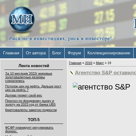
Главная
От автора
Блог
Форум
Коллекционирование
Главная
»
2016
»
Март
»
19
Лента новостей
Агентство S&P оставило
За 10 месяцев 2022г мировые
золотовалютные резервы
сократились
Потолок цен на нефть. Дальше рост
цен на нефть ?
Доллар теряет свой вес
Прогноз по фондовому рынку и
золоту на 2023 год от банка UBS
Криптовалюты заметно подросли
ТОП-5
ФСФР планирует регулировать
форекс.