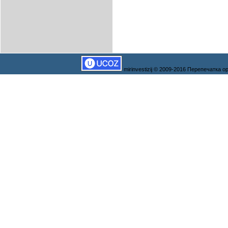
mirinvestizij © 2009-2016 Перепечатка