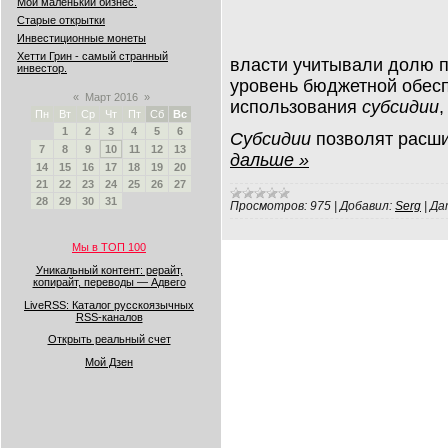
Мой маленький бизнес.
Старые открытки
Инвестиционные монеты
Хетти Грин - самый странный
власти учитывали долю п
инвестор.
уровень бюджетной обес
«
Март 2016
»
использования
субсидии
,
Пн
Вт
Ср
Чт
Пт
Сб
Вс
1
2
3
4
5
6
Субсидии
позволят расши
7
8
9
10
11
12
13
дальше »
14
15
16
17
18
19
20
21
22
23
24
25
26
27
28
29
30
31
Просмотров:
975
|
Добавил:
Serg
|
Да
Мы в ТОП 100
Уникальный контент: рерайт,
копирайт, переводы — Адвего
LiveRSS: Каталог русскоязычных
RSS-каналов
Открыть реальный счет
Мой Дзен