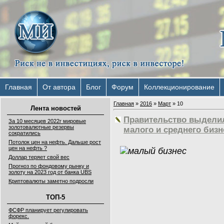
Главная
От автора
Блог
Форум
Коллекционирование
Главная
»
2016
»
Март
»
10
Лента новостей
Правительство выделил
За 10 месяцев 2022г мировые
золотовалютные резервы
малого и среднего бизн
сократились
Потолок цен на нефть. Дальше рост
цен на нефть ?
Доллар теряет свой вес
Прогноз по фондовому рынку и
золоту на 2023 год от банка UBS
Криптовалюты заметно подросли
ТОП-5
ФСФР планирует регулировать
форекс.