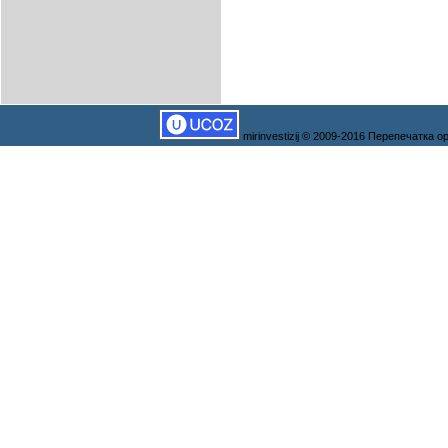
mirinvestizij © 2009-2016 Перепечатка