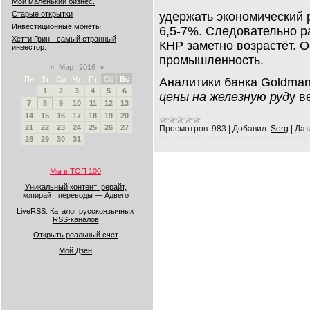
Мой маленький бизнес.
удержать экономический р
Старые открытки
Инвестиционные монеты
6,5-7%. Следовательно 
Хетти Грин - самый странный
КНР заметно возрастёт. 
инвестор.
промышленность.
«
Март 2016
»
Пн
Вт
Ср
Чт
Пт
Сб
Вс
Аналитики банка Goldman
1
2
3
4
5
6
цены на железную руд
у в
7
8
9
10
11
12
13
14
15
16
17
18
19
20
21
22
23
24
25
26
27
Просмотров:
983
|
Добавил:
Serg
|
Дат
28
29
30
31
Мы в ТОП 100
Уникальный контент: рерайт,
копирайт, переводы — Адвего
LiveRSS: Каталог русскоязычных
RSS-каналов
Открыть реальный счет
Мой Дзен