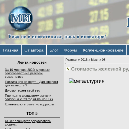
Главная
От автора
Блог
Форум
Коллекционирование
Главная
»
2016
»
Март
»
08
Лента новостей
Стоимость железной ру
За 10 месяцев 2022г мировые
золотовалютные резервы
сократились
Потолок цен на нефть. Дальше рост
цен на нефть ?
Доллар теряет свой вес
Прогноз по фондовому рынку и
золоту на 2023 год от банка UBS
Криптовалюты заметно подросли
ТОП-5
ФСФР планирует регулировать
форекс.