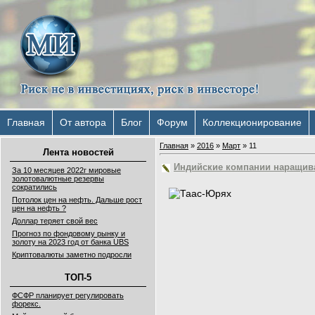
Главная
От автора
Блог
Форум
Коллекционирование
Главная
»
2016
»
Март
»
11
Лента новостей
Индийские компании наращива
За 10 месяцев 2022г мировые
золотовалютные резервы
сократились
Потолок цен на нефть. Дальше рост
цен на нефть ?
Доллар теряет свой вес
Прогноз по фондовому рынку и
золоту на 2023 год от банка UBS
Криптовалюты заметно подросли
ТОП-5
ФСФР планирует регулировать
форекс.