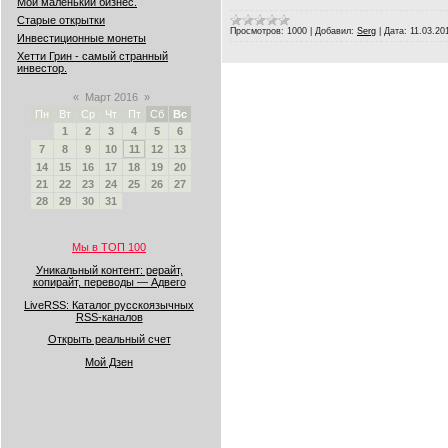
Мой маленький бизнес.
Старые открытки
Просмотров:
1000
|
Добавил:
Serg
|
Дата:
11.03.20
Инвестиционные монеты
Хетти Грин - самый странный
инвестор.
«
Март 2016
»
Пн
Вт
Ср
Чт
Пт
Сб
Вс
1
2
3
4
5
6
7
8
9
10
11
12
13
14
15
16
17
18
19
20
21
22
23
24
25
26
27
28
29
30
31
Мы в ТОП 100
Уникальный контент: рерайт,
копирайт, переводы — Адвего
LiveRSS: Каталог русскоязычных
RSS-каналов
Открыть реальный счет
Мой Дзен