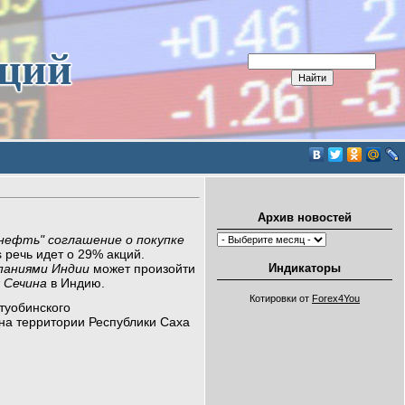
иций
Архив новостей
нефть" соглашение о покупке
 речь идет о 29% акций.
Индикаторы
аниями Индии
может произойти
 Сечина
в Индию.
Котировки от
Forex4You
туобинского
на территории Республики Саха