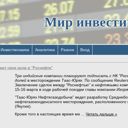
Мир инвест
Инвестмозаика
Аналитика
Разное
Вход
ют свои доли в "Роснефти"
Три
индийские компании планируют подписать с НК "Рос
долей
в месторождении
Таас-Юрях
. По сообщению Reuters
Заключение сделок между "Роснефтью" и
нефтяными комп
15-16 марта в ходе рабочей поездки главы компании
Игоря
"Таас-Юрях Нефтегазодобыча" ведет разработку Среднебо
нефтегазоконденсатного месторождения, расположенного 
(Якутия).
Кроме того в настоящее время ме
...
Читать дальше »