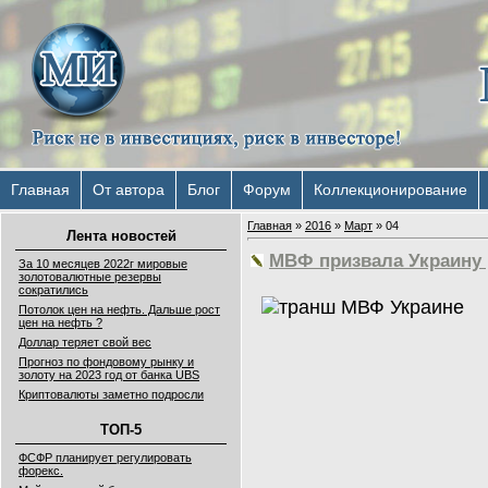
Главная
От автора
Блог
Форум
Коллекционирование
Главная
»
2016
»
Март
»
04
Лента новостей
МВФ призвала Украину 
За 10 месяцев 2022г мировые
золотовалютные резервы
сократились
Потолок цен на нефть. Дальше рост
цен на нефть ?
Доллар теряет свой вес
Прогноз по фондовому рынку и
золоту на 2023 год от банка UBS
Криптовалюты заметно подросли
ТОП-5
ФСФР планирует регулировать
форекс.