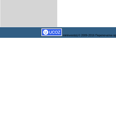
mirinvestizij © 2009-2016 Перепечатка