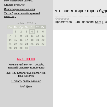
Мой маленький бизнес.
Старые открытки
Инвестиционные монеты
что совет директоров бу
Хетти Грин - самый странный
инвестор.
Просмотров:
1048
|
Добавил:
Serg
|
Да
«
Март 2016
»
Пн
Вт
Ср
Чт
Пт
Сб
Вс
1
2
3
4
5
6
7
8
9
10
11
12
13
14
15
16
17
18
19
20
21
22
23
24
25
26
27
28
29
30
31
Мы в ТОП 100
Уникальный контент: рерайт,
копирайт, переводы — Адвего
LiveRSS: Каталог русскоязычных
RSS-каналов
Открыть реальный счет
Мой Дзен