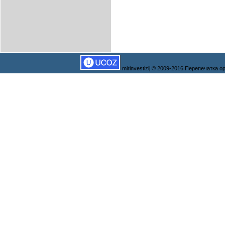
mirinvestizij © 2009-2016 Перепечатка