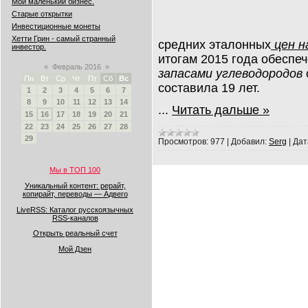
Мой маленький бизнес.
Старые открытки
Инвестиционные монеты
Хетти Грин - самый странный
средних эталонных
цен 
инвестор.
итогам 2015 года обеспе
«
Февраль 2016
»
запасами углеводородов
Пн
Вт
Ср
Чт
Пт
Сб
Вс
составила 19 лет.
1
2
3
4
5
6
7
8
9
10
11
12
13
14
...
Читать дальше »
15
16
17
18
19
20
21
22
23
24
25
26
27
28
29
Просмотров:
977
|
Добавил:
Serg
|
Дат
Мы в ТОП 100
Уникальный контент: рерайт,
копирайт, переводы — Адвего
LiveRSS: Каталог русскоязычных
RSS-каналов
Открыть реальный счет
Мой Дзен