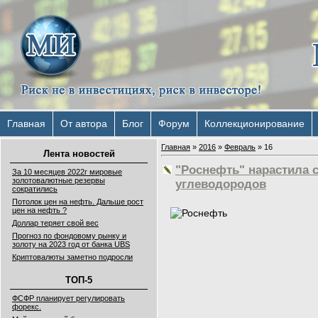
Главная
От автора
Блог
Форум
Коллекционирование
Главная
»
2016
»
Февраль
»
16
Лента новостей
"Роснефть" нарастила 
За 10 месяцев 2022г мировые
золотовалютные резервы
углеводородов
сократились
Потолок цен на нефть. Дальше рост
цен на нефть ?
Доллар теряет свой вес
Прогноз по фондовому рынку и
золоту на 2023 год от банка UBS
Криптовалюты заметно подросли
ТОП-5
ФСФР планирует регулировать
форекс.