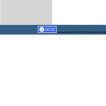
mirinvestizij © 2009-2016 Перепечатка