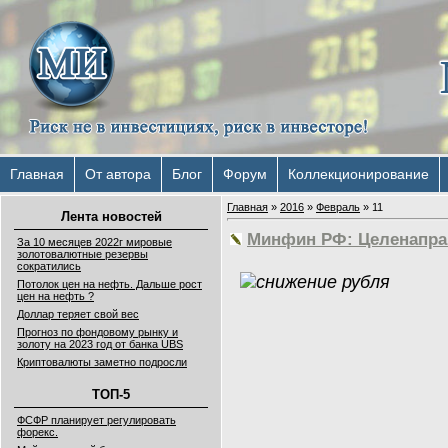
Главная
От автора
Блог
Форум
Коллекционирование
Главная
»
2016
»
Февраль
»
11
Лента новостей
Минфин РФ: Целенаправ
За 10 месяцев 2022г мировые
золотовалютные резервы
сократились
Потолок цен на нефть. Дальше рост
цен на нефть ?
Доллар теряет свой вес
Прогноз по фондовому рынку и
золоту на 2023 год от банка UBS
Криптовалюты заметно подросли
ТОП-5
ФСФР планирует регулировать
форекс.