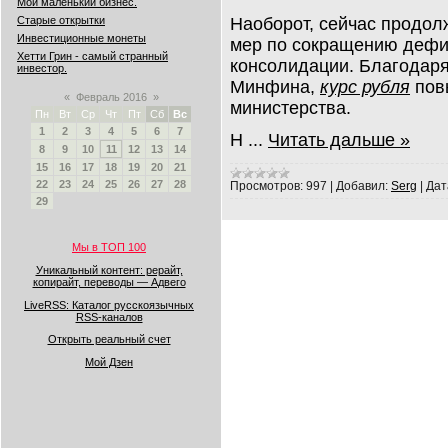
Мой маленький бизнес.
Наоборот, сейчас продол
Старые открытки
Инвестиционные монеты
мер по сокращению дефи
Хетти Грин - самый странный
консолидации. Благодаря
инвестор.
Минфина,
курс рубля
повы
«
Февраль 2016
»
министерства.
Пн
Вт
Ср
Чт
Пт
Сб
Вс
1
2
3
4
5
6
7
Н
...
Читать дальше »
8
9
10
11
12
13
14
15
16
17
18
19
20
21
22
23
24
25
26
27
28
Просмотров:
997
|
Добавил:
Serg
|
Дат
29
Мы в ТОП 100
Уникальный контент: рерайт,
копирайт, переводы — Адвего
LiveRSS: Каталог русскоязычных
RSS-каналов
Открыть реальный счет
Мой Дзен