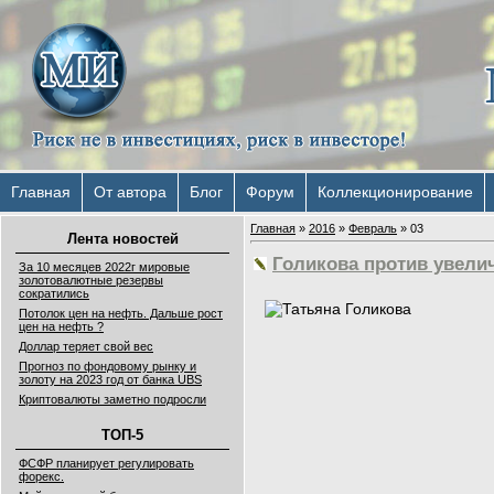
Главная
От автора
Блог
Форум
Коллекционирование
Главная
»
2016
»
Февраль
»
03
Лента новостей
Голикова против увели
За 10 месяцев 2022г мировые
золотовалютные резервы
сократились
Потолок цен на нефть. Дальше рост
цен на нефть ?
Доллар теряет свой вес
Прогноз по фондовому рынку и
золоту на 2023 год от банка UBS
Криптовалюты заметно подросли
ТОП-5
ФСФР планирует регулировать
форекс.