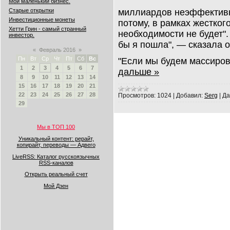
Мой маленький бизнес.
миллиардов неэффективн
Старые открытки
Инвестиционные монеты
потому, в рамках жестког
Хетти Грин - самый странный
необходимости не будет". 
инвестор.
бы я пошла", — сказала о
«
Февраль 2016
»
Пн
Вт
Ср
Чт
Пт
Сб
Вс
"Если мы будем массиро
1
2
3
4
5
6
7
дальше »
8
9
10
11
12
13
14
15
16
17
18
19
20
21
22
23
24
25
26
27
28
Просмотров:
1024
|
Добавил:
Serg
|
Да
29
Мы в ТОП 100
Уникальный контент: рерайт,
копирайт, переводы — Адвего
LiveRSS: Каталог русскоязычных
RSS-каналов
Открыть реальный счет
Мой Дзен