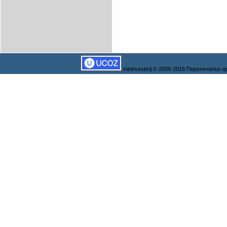
mirinvestizij © 2009-2016 Перепечатка