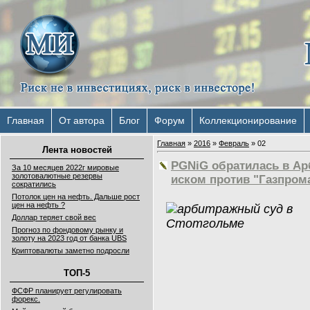
Главная
От автора
Блог
Форум
Коллекционирование
Главная
»
2016
»
Февраль
»
02
Лента новостей
PGNiG обратилась в Ар
За 10 месяцев 2022г мировые
золотовалютные резервы
иском против "Газпрома
сократились
Потолок цен на нефть. Дальше рост
цен на нефть ?
Доллар теряет свой вес
Прогноз по фондовому рынку и
золоту на 2023 год от банка UBS
Криптовалюты заметно подросли
ТОП-5
ФСФР планирует регулировать
форекс.