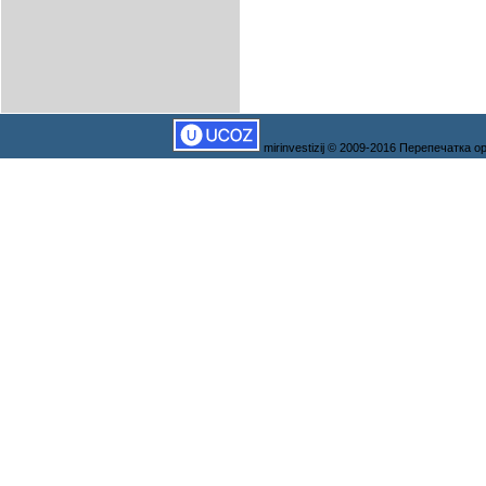
mirinvestizij © 2009-2016 Перепечатка