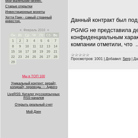
Мой маленький бизнес.
Старые открытки
Инвестиционные монеты
Хетти Грин - самый странный
Данный контракт был под
инвестор.
PGNiG
не представила де
«
Февраль 2016
»
Пн
Вт
Ср
Чт
Пт
Сб
Вс
конфиденциальным харак
1
2
3
4
5
6
7
компании отметили, что
.
8
9
10
11
12
13
14
15
16
17
18
19
20
21
22
23
24
25
26
27
28
Просмотров:
1001
|
Добавил:
Serg
|
Да
29
Мы в ТОП 100
Уникальный контент: рерайт,
копирайт, переводы — Адвего
LiveRSS: Каталог русскоязычных
RSS-каналов
Открыть реальный счет
Мой Дзен