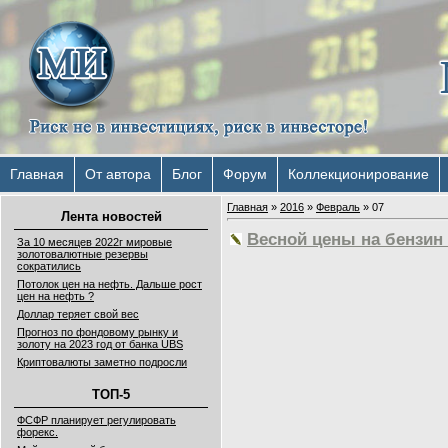
Главная
От автора
Блог
Форум
Коллекционирование
Главная
»
2016
»
Февраль
»
07
Лента новостей
Весной цены на бензин
За 10 месяцев 2022г мировые
золотовалютные резервы
сократились
Потолок цен на нефть. Дальше рост
цен на нефть ?
Доллар теряет свой вес
Прогноз по фондовому рынку и
золоту на 2023 год от банка UBS
Криптовалюты заметно подросли
ТОП-5
ФСФР планирует регулировать
форекс.