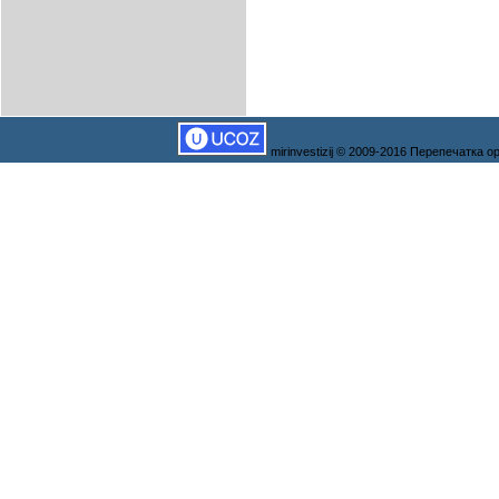
mirinvestizij © 2009-2016 Перепечатка