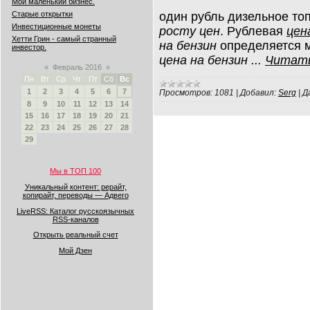
Мой маленький бизнес.
один рубль дизельное то
Старые открытки
Инвестиционные монеты
росту цен
. Рублевая
цен
Хетти Грин - самый странный
на бензин
определяется м
инвестор.
цена на бензин
...
Читать
«
Февраль 2016
»
Пн
Вт
Ср
Чт
Пт
Сб
Вс
1
2
3
4
5
6
7
Просмотров:
1081
|
Добавил:
Serg
|
Д
8
9
10
11
12
13
14
15
16
17
18
19
20
21
22
23
24
25
26
27
28
29
Мы в ТОП 100
Уникальный контент: рерайт,
копирайт, переводы — Адвего
LiveRSS: Каталог русскоязычных
RSS-каналов
Открыть реальный счет
Мой Дзен