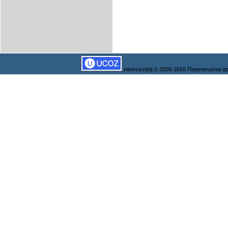
mirinvestizij © 2009-2016 Перепечатка