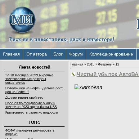
Главная
От автора
Блог
Форум
Коллекционирование
Главная
»
2015
»
Февраль
»
12
Лента новостей
Чистый убыток АвтоВАЗа
За 10 месяцев 2022г мировые
золотовалютные резервы
сократились
Потолок цен на нефть. Дальше рост
цен на нефть ?
Доллар теряет свой вес
Прогноз по фондовому рынку и
золоту на 2023 год от банка UBS
Криптовалюты заметно подросли
ТОП-5
ФСФР планирует регулировать
форекс.