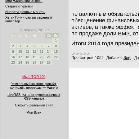
Мой маленький бизнес.
Старые открытки
Инвестиционные монеты
по валютным обязательст
Хетти Грин - самый странный
обесценение финансовых
инвестор.
активов, а также эффект
«
Февраль 2015
»
по продаже доли ВМЗ, от
Пн
Вт
Ср
Чт
Пт
Сб
Вс
1
Итоги 2014 года президе
2
3
4
5
6
7
8
9
10
11
12
13
14
15
16
17
18
19
20
21
22
Просмотров:
1052
|
Добавил:
Serg
|
Да
23
24
25
26
27
28
Мы в ТОП 100
Уникальный контент: рерайт,
копирайт, переводы — Адвего
LiveRSS: Каталог русскоязычных
RSS-каналов
Открыть реальный счет
Мой Дзен