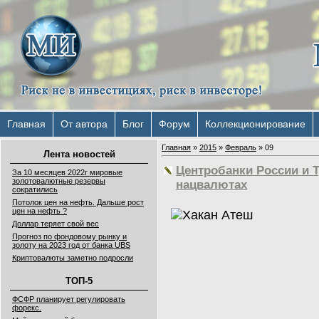
Главная
От автора
Блог
Форум
Коллекционирование
Главная
»
2015
»
Февраль
»
09
Лента новостей
Центробанки России и Т
За 10 месяцев 2022г мировые
золотовалютные резервы
нацвалютах
сократились
Потолок цен на нефть. Дальше рост
цен на нефть ?
Доллар теряет свой вес
Прогноз по фондовому рынку и
золоту на 2023 год от банка UBS
Криптовалюты заметно подросли
ТОП-5
ФСФР планирует регулировать
форекс.