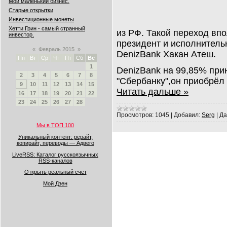
Мой маленький бизнес.
Старые открытки
Инвестиционные монеты
Хетти Грин - самый странный
из РФ. Такой переход вп
инвестор.
президент и исполнитель
«
Февраль 2015
»
DenizBank Хакан Атеш.
Пн
Вт
Ср
Чт
Пт
Сб
Вс
1
DenizBank на 99,85% при
2
3
4
5
6
7
8
"Сбербанку",он приобрёл 
9
10
11
12
13
14
15
Читать дальше »
16
17
18
19
20
21
22
23
24
25
26
27
28
Просмотров:
1045
|
Добавил:
Serg
|
Да
Мы в ТОП 100
Уникальный контент: рерайт,
копирайт, переводы — Адвего
LiveRSS: Каталог русскоязычных
RSS-каналов
Открыть реальный счет
Мой Дзен