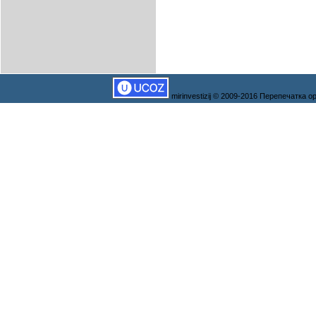
mirinvestizij © 2009-2016 Перепечатка