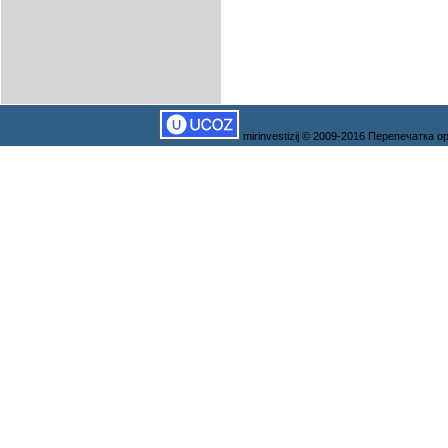
mirinvestizij © 2009-2016 Перепечатка