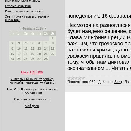
Мой маленький бизнес.
Старые открытки
Инвестиционные монеты
понедельник, 16 февраля
Хетти Грин - самый странный
инвестор.
Несмотря на разногласия
«
Февраль 2015
»
будет найдено решение, к
Пн
Вт
Ср
Чт
Пт
Сб
Вс
Глава Минфина Греции Ва
1
важным, что греческое пр
2
3
4
5
6
7
8
разразился кризис, дало 
9
10
11
12
13
14
15
16
17
18
19
20
21
22
уважаем правила, но вме
23
24
25
26
27
28
тому, чтобы нам диктовал
окончательном
...
Читать 
Мы в ТОП 100
Уникальный контент: рерайт,
Просмотров:
969
|
Добавил:
Serg
|
Дат
копирайт, переводы — Адвего
LiveRSS: Каталог русскоязычных
RSS-каналов
Открыть реальный счет
Мой Дзен