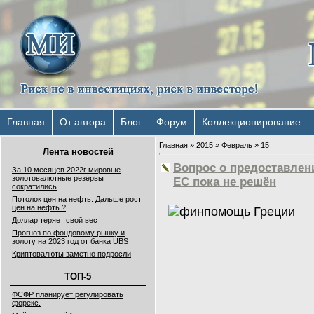
Главная
От автора
Блог
Форум
Коллекционирование
Главная
»
2015
»
Февраль
»
15
Лента новостей
Вопрос о предоставлен
За 10 месяцев 2022г мировые
золотовалютные резервы
ЕС пока не решён
сократились
Потолок цен на нефть. Дальше рост
цен на нефть ?
Доллар теряет свой вес
Прогноз по фондовому рынку и
золоту на 2023 год от банка UBS
Криптовалюты заметно подросли
ТОП-5
ФСФР планирует регулировать
форекс.