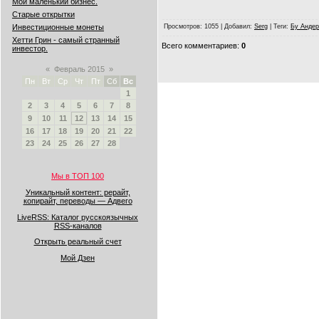
Мой маленький бизнес.
Старые открытки
Инвестиционные монеты
Просмотров
: 1055 |
Добавил
:
Serg
|
Теги
:
Бу Андер
Хетти Грин - самый странный
Всего комментариев
:
0
инвестор.
«
Февраль 2015
»
Пн
Вт
Ср
Чт
Пт
Сб
Вс
1
2
3
4
5
6
7
8
9
10
11
12
13
14
15
16
17
18
19
20
21
22
23
24
25
26
27
28
Мы в ТОП 100
Уникальный контент: рерайт,
копирайт, переводы — Адвего
LiveRSS: Каталог русскоязычных
RSS-каналов
Открыть реальный счет
Мой Дзен