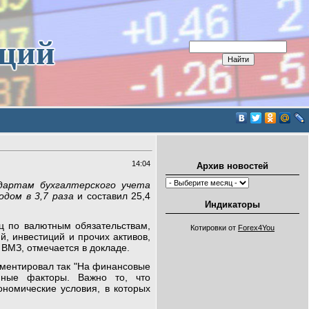
иций
14:04
Архив новостей
дартам бухгалтерского учета
одом в 3,7 раза
и составил 25,4
Индикаторы
ц по валютным обязательствам,
Котировки от
Forex4You
, инвестиций и прочих активов,
 ВМЗ, отмечается в докладе.
мментировал так "На финансовые
нные факторы. Важно то, что
номические условия, в которых