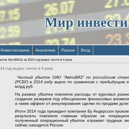
Мир инвест
Инвестмозаика
Аналитика
Разное
Вход
ыток АвтоВАЗа за 2014 год вырос почти в 4 раза
14 год вырос почти в 4 раза
Чистый убыток ОАО "АвтоВАЗ" по российским стан
(РСБУ) в 2014 году вырос по сравнению с предыдущим г
млрд руб.
На
размер убытка
повлияли расходы от курсовых разни
создание резервов под обесценение финансовых вложений
а также эффект от аннулирования сделки по продаже доли
Итоги 2014 года президент компании Бу Андерссон проко
результаты повлияли главным образом не операцио
полученный операционный
убыток
отражает трудные эко
сейчас находится Россия.