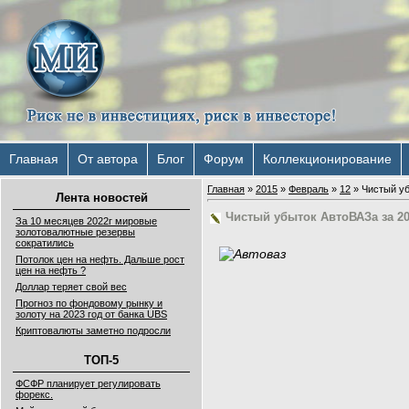
Главная
От автора
Блог
Форум
Коллекционирование
Главная
»
2015
»
Февраль
»
12
» Чистый уб
Лента новостей
Чистый убыток АвтоВАЗа за 20
За 10 месяцев 2022г мировые
золотовалютные резервы
сократились
Потолок цен на нефть. Дальше рост
цен на нефть ?
Доллар теряет свой вес
Прогноз по фондовому рынку и
золоту на 2023 год от банка UBS
Криптовалюты заметно подросли
ТОП-5
ФСФР планирует регулировать
форекс.