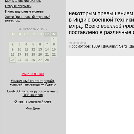
Мой маленький бизнес.
Старые открытки
Инвестиционные монеты
некоторым превышением 
Хетти Грин - самый странный
в Индию военной техники
инвестор.
млрд. Всего
военной про
«
Февраль 2015
»
поставлено в различные 
Пн
Вт
Ср
Чт
Пт
Сб
Вс
1
2
3
4
5
6
7
8
Просмотров:
1039
|
Добавил:
Serg
|
Да
9
10
11
12
13
14
15
16
17
18
19
20
21
22
23
24
25
26
27
28
Мы в ТОП 100
Уникальный контент: рерайт,
копирайт, переводы — Адвего
LiveRSS: Каталог русскоязычных
RSS-каналов
Открыть реальный счет
Мой Дзен