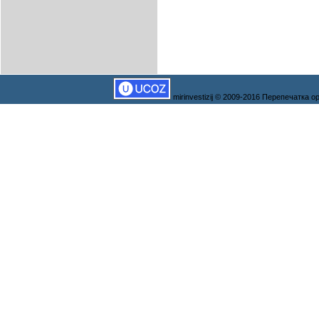
mirinvestizij © 2009-2016 Перепечатка