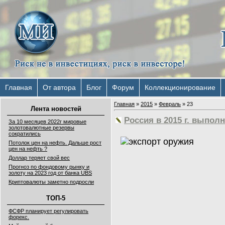
Главная
От автора
Блог
Форум
Коллекционирование
Главная
»
2015
»
Февраль
»
23
Лента новостей
Россия в 2015 г. выпол
За 10 месяцев 2022г мировые
золотовалютные резервы
сократились
Потолок цен на нефть. Дальше рост
цен на нефть ?
Доллар теряет свой вес
Прогноз по фондовому рынку и
золоту на 2023 год от банка UBS
Криптовалюты заметно подросли
ТОП-5
ФСФР планирует регулировать
форекс.