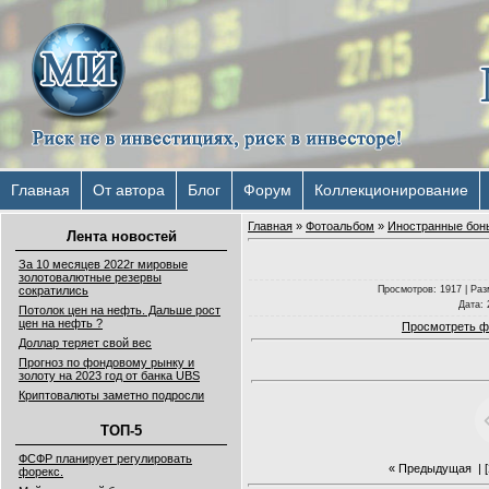
Главная
От автора
Блог
Форум
Коллекционирование
Главная
»
Фотоальбом
»
Иностранные бон
Лента новостей
За 10 месяцев 2022г мировые
золотовалютные резервы
Просмотров
: 1917 |
Раз
сократились
Дата
:
Потолок цен на нефть. Дальше рост
цен на нефть ?
Просмотреть ф
Доллар теряет свой вес
Прогноз по фондовому рынку и
золоту на 2023 год от банка UBS
Криптовалюты заметно подросли
ТОП-5
ФСФР планирует регулировать
« Предыдущая
| [
форекс.