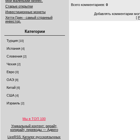
Мой маленький бизнес.
Всего комментариев
:
0
Старые открытки
Инвестиционные монеты
Добавлять комментарии могу
Хетти Грин - самый странный
[
Р
инвестор.
Категории
Турция
[10]
Испания
[4]
Словения
[2]
Чехия
[2]
Евро
[0]
ОАЭ
[8]
Китай
[6]
США
[4]
Израиль
[2]
Мы в ТОП 100
Уникальный контент: рерайт,
копирайт, переводы — Адвего
LiveRSS: Каталог русскоязычных