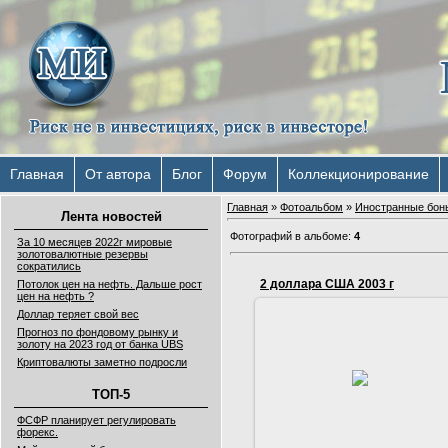
Главная
От автора
Блог
Форум
Коллекционирование
Главная
»
Фотоальбом
»
Иностранные бон
Лента новостей
Фотографий в альбоме
:
4
За 10 месяцев 2022г мировые
золотовалютные резервы
сократились
2 доллара США 2003 г
Потолок цен на нефть. Дальше рост
цен на нефть ?
Доллар теряет свой вес
02.10.2016
Прогноз по фондовому рынку и
золоту на 2023 год от банка UBS
2 доллара США 2003 год.
Криптовалюты заметно подросли
Изображён Томас Джефферсон -
один из авторов Декларации
ТОП-5
независимости, 3-й президент
С...
ФСФР планирует регулировать
Serg
форекс.