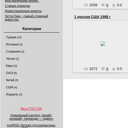
Мой маленький бизнес.
2058
0
0.0
Старые открытки
Инвестиционные монеты
Хетти Грин - самый странный
1 доллар США 1988 г
инвестор.
Категории
02.10.2016
1 доллар США 1988 год.
Турция
[10]
В центре изображён 1-й
президент США, Джордж
Испания
[4]
Вашингтон. По обе стороны от
Словения
[2]
портрета расп...
Serg
Чехия
[2]
Евро
[0]
2072
0
0.0
ОАЭ
[8]
Китай
[6]
США
[4]
Израиль
[2]
Мы в ТОП 100
Уникальный контент: рерайт,
копирайт, переводы — Адвего
LiveRSS: Каталог русскоязычных