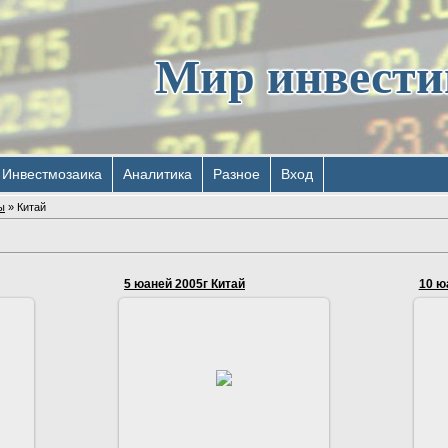
Мир инвест
Инвестмозаика
Аналитика
Разное
Вход
ы
» Китай
5 юаней 2005г Китай
10 ю
1
16.09.2016
5 юаней 2005 год. Китай.
зэ-
Serg