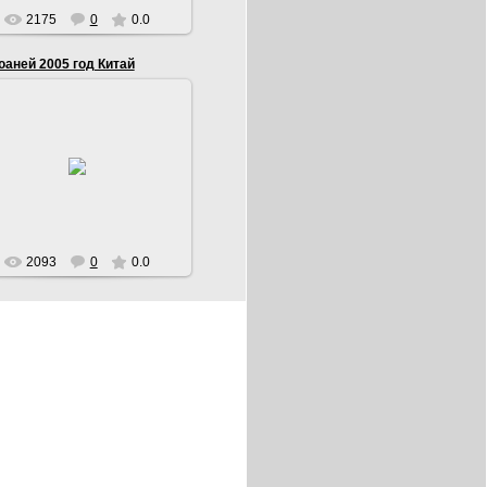
2175
0
0.0
юаней 2005 год Китай
19.11.2015
братная сторона. Народный
дворец съездов в г. Пекине
Serg
2093
0
0.0