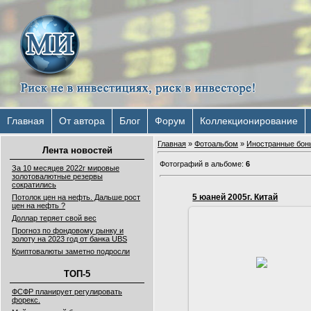
Главная
От автора
Блог
Форум
Коллекционирование
Главная
»
Фотоальбом
»
Иностранные бон
Лента новостей
Фотографий в альбоме
:
6
За 10 месяцев 2022г мировые
золотовалютные резервы
сократились
5 юаней 2005г. Китай
Потолок цен на нефть. Дальше рост
цен на нефть ?
Доллар теряет свой вес
16.09.2016
Прогноз по фондовому рынку и
золоту на 2023 год от банка UBS
5 юаней 2005 года. Китай.
Криптовалюты заметно подросли
Размер 135х63.Цвет
фиолетовый.Изображение
ТОП-5
-Портрет Мао Цзэдуна (Мао Ц
дун) (26 дек...
ФСФР планирует регулировать
Serg
форекс.