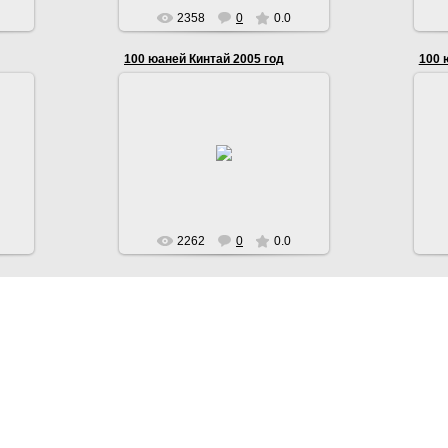
2358
0
0.0
100 юаней Кинтай 2005 год
100 
19.11.2015
Размер банкноты 155х77.На
О
лицевой стороне портртрет Мао
Цзедуна
Serg
2262
0
0.0