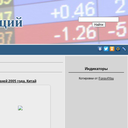
иций
Индикаторы
Котировки от
Forex4You
аней 2005 года. Китай
16.09.2016
0 китайских юаней 2005 год.
Размер купюры 140х70.
Изображено-Портрет Мао
Цзэдуна (26 декабря 1893 - 9
сентябр...
Serg