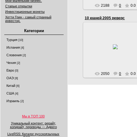
Мой маленький бизнес.
2188
0
0.0
Старые открытки
Инвестиционные монеты
Хетти Грин - самый странный
10 юаней 2005 реверс
инвестор.
Категории
Турция
16.09.2016
[10]
10 юаней 2005 реверс
Испания
[4]
Serg
Словения
[2]
Чехия
[2]
Евро
[0]
2050
0
0.0
ОАЭ
[8]
Китай
[6]
США
[4]
Израиль
[2]
Мы в ТОП 100
Уникальный контент: рерайт,
копирайт, переводы — Адвего
LiveRSS: Каталог русскоязычных