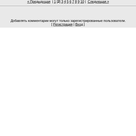
« Предыдущая
|
1
[
2
]
3
4
5
6
7
8
9
10
|
Следующая »
Добавлять комментарии могут только зарегистрированные пользователи.
[
Регистрация
|
Вход
]