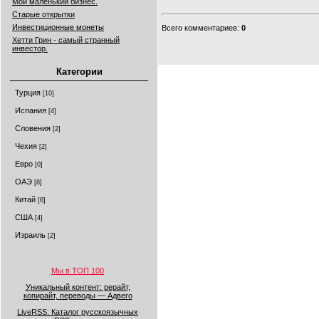
Мой маленький бизнес.
Старые открытки
Инвестиционные монеты
Всего комментариев
:
0
Хетти Грин - самый странный
инвестор.
Категории
Турция
[10]
Испания
[4]
Словения
[2]
Чехия
[2]
Евро
[0]
ОАЭ
[8]
Китай
[6]
США
[4]
Израиль
[2]
Мы в ТОП 100
Уникальный контент: рерайт,
копирайт, переводы — Адвего
LiveRSS: Каталог русскоязычных