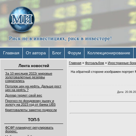
Главная
От автора
Блог
Форум
Коллекционирование
Главная
»
Фотоальбом
»
Иностранные бон
Лента новостей
На обратной стороне изображен портрет 
За 10 месяцев 2022г мировые
золотовалютные резервы
сократились
Потолок цен на нефть. Дальше рост
цен на нефть ?
Дата
: 20.09.2
Доллар теряет свой вес
Прогноз по фондовому рынку и
золоту на 2023 год от банка UBS
Криптовалюты заметно подросли
ТОП-5
ФСФР планирует регулировать
форекс.