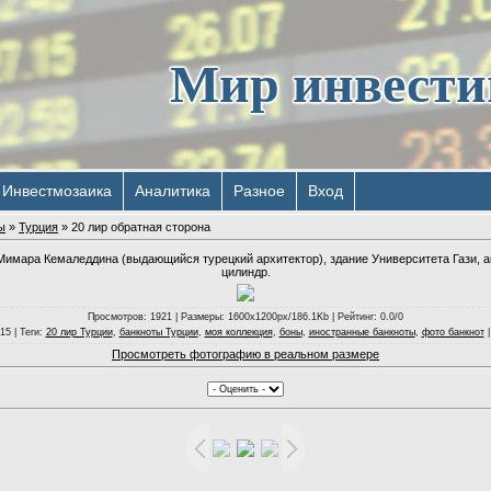
Мир инвест
Инвестмозаика
Аналитика
Разное
Вход
ы
»
Турция
» 20 лир обратная сторона
Мимара Кемаледдина (выдающийся турецкий архитектор), здание Университета Гази, ак
цилиндр.
Просмотров
: 1921 |
Размеры
: 1600x1200px/186.1Kb |
Рейтинг
: 0.0/0
015 |
Теги
:
20 лир Турции
,
банкноты Турции
,
моя коллекция
,
боны
,
иностранные банкноты
,
фото банкнот
Просмотреть фотографию в реальном размере