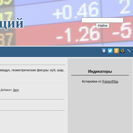
иций
ведук, геометрические фигуры: куб, шар,
Индикаторы
Котировки от
Forex4You
|
Добавил
:
Serg