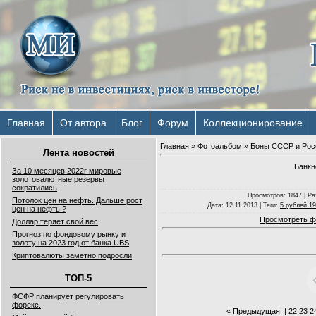
Главная
От автора
Блог
Форум
Коллекционирование
Главная
»
Фотоальбом
»
Боны СССР и Рос
Лента новостей
Банкн
За 10 месяцев 2022г мировые
золотовалютные резервы
сократились
Просмотров
: 1847 |
Ра
Потолок цен на нефть. Дальше рост
Дата
: 12.11.2013 |
Теги
:
5 рублей 19
цен на нефть ?
Просмотреть ф
Доллар теряет свой вес
Прогноз по фондовому рынку и
золоту на 2023 год от банка UBS
Криптовалюты заметно подросли
ТОП-5
ФСФР планирует регулировать
форекс.
« Предыдущая
|
22
23
2