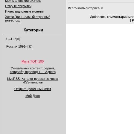
Мой маленький бизнес.
Старые открытки
Всего комментариев
:
0
Инвестиционные монеты
Хетти Грин - самый странный
Добавлять комментарии могу
инвестор.
[
Р
Категории
СССР
[0]
Россия 1991-
[32]
Мы в ТОП 100
Уникальный контент: рерайт,
копирайт, переводы — Адвего
LiveRSS: Каталог русскоязычных
RSS-каналов
Открыть реальный счет
Мой Дзен