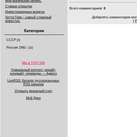
Мой маленький бизнес.
Старые открытки
Всего комментариев
:
0
Инвестиционные монеты
Хетти Грин - самый странный
Добавлять комментарии могу
инвестор.
[
Р
Категории
СССР
[0]
Россия 1991-
[32]
Мы в ТОП 100
Уникальный контент: рерайт,
копирайт, переводы — Адвего
LiveRSS: Каталог русскоязычных
RSS-каналов
Открыть реальный счет
Мой Дзен