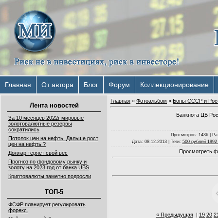
Главная
От автора
Блог
Форум
Коллекционирование
Главная
»
Фотоальбом
»
Боны СССР и Рос
Лента новостей
Банкнота ЦБ Рос
За 10 месяцев 2022г мировые
золотовалютные резервы
сократились
Просмотров
: 1436 |
Ра
Потолок цен на нефть. Дальше рост
Дата
: 08.12.2013 |
Теги
:
500 рублей 1992
цен на нефть ?
Просмотреть ф
Доллар теряет свой вес
Прогноз по фондовому рынку и
золоту на 2023 год от банка UBS
Криптовалюты заметно подросли
ТОП-5
ФСФР планирует регулировать
форекс.
« Предыдущая
|
19
20
2