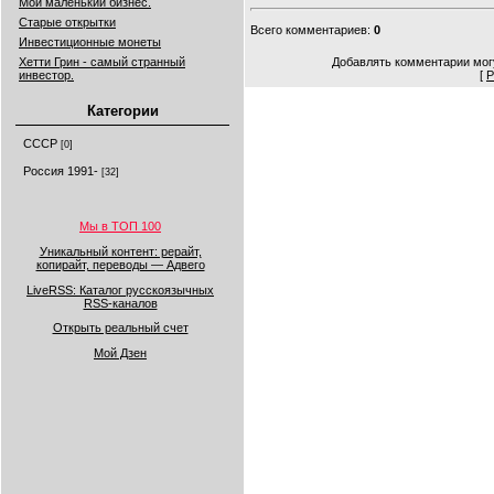
Мой маленький бизнес.
Старые открытки
Всего комментариев
:
0
Инвестиционные монеты
Хетти Грин - самый странный
Добавлять комментарии могу
инвестор.
[
Р
Категории
СССР
[0]
Россия 1991-
[32]
Мы в ТОП 100
Уникальный контент: рерайт,
копирайт, переводы — Адвего
LiveRSS: Каталог русскоязычных
RSS-каналов
Открыть реальный счет
Мой Дзен