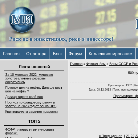
Главная
От автора
Блог
Форум
Коллекционирование
Главная
»
Фотоальбом
»
Боны СССР и Рос
Лента новостей
500 р
За 10 месяцев 2022г мировые
золотовалютные резервы
сократились
Просмотров
: 1382 |
Ра
Потолок цен на нефть. Дальше рост
Дата
: 08.12.2013 |
Теги
:
моя коллекц
цен на нефть ?
Просмотреть ф
Доллар теряет свой вес
Прогноз по фондовому рынку и
золоту на 2023 год от банка UBS
Криптовалюты заметно подросли
ТОП-5
ФСФР планирует регулировать
форекс.
« Предыдущая
|
21
22
2