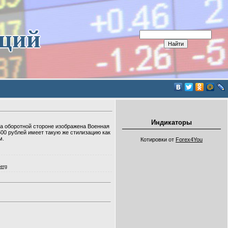
иций
Индикаторы
На оборотной стороне изображена Военная
00 рублей имеет такую же стилизацию как
м.
Котировки от
Forex4You
erg