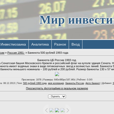
Мир инвест
Инвестмозаика
Аналитика
Разное
Вход
сии
»
Россия 1991-
» Банкнота 500 рублей 1993 года
Банкнота ЦБ России 1993 год.
 Сенатская башня Московского Кремля и российский флаг на куполе здания Сената. 
кнота имеет водяные знаки в виде пятиконечных звезд и волнистых линий. Банкнота 5
 банкноты меньшего номинала – 100 рублей и 200 рублей. Размер банкноты 130 х 57 м
Просмотров
: 1678 |
Размеры
: 640x480px/167.4Kb |
Рейтинг
: 0.0/0
та
: 08.12.2013 |
Теги
:
500 рублей 1993 года
,
моя коллекция
,
банкноты России
,
фото банкнот
|
Добавил
:
S
Просмотреть фотографию в реальном размере