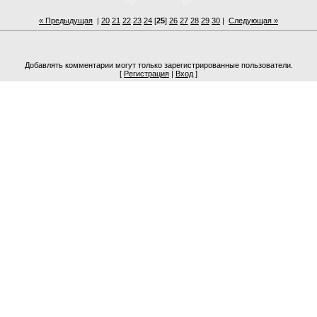
« Предыдущая
|
20
21
22
23
24
[
25
]
26
27
28
29
30
|
Следующая »
Добавлять комментарии могут только зарегистрированные пользователи.
[
Регистрация
|
Вход
]