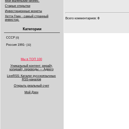
Мой маленький бизнес.
Старые открытки
Инвестиционные монеты
Хетти Грин - самый странный
Всего комментариев
:
0
инвестор.
Категории
СССР
[0]
Россия 1991-
[32]
Мы в ТОП 100
Уникальный контент: рерайт,
копирайт, переводы — Адвего
LiveRSS: Каталог русскоязычных
RSS-каналов
Открыть реальный счет
Мой Дзен