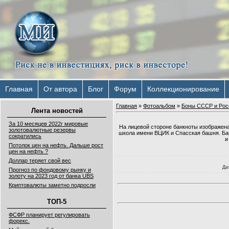
Главная
От автора
Блог
Форум
Коллекционирование
Главная
»
Фотоальбом
»
Боны СССР и Рос
Лента новостей
За 10 месяцев 2022г мировые
На лицевой стороне банкноты изображена
золотовалютные резервы
школа имени ВЦИК и Спасская башня. Бан
сократились
и
Потолок цен на нефть. Дальше рост
цен на нефть ?
Доллар теряет свой вес
Да
Прогноз по фондовому рынку и
золоту на 2023 год от банка UBS
Криптовалюты заметно подросли
ТОП-5
ФСФР планирует регулировать
форекс.