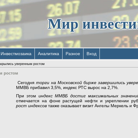
Мир инвест
Инвестмозаика
Аналитика
Разное
Вход
акрылись уверенным ростом
м ростом
Cегодня
торги на Московской бирже завершились увер
ММВБ прибавил 3,5%, индекс РТС вырос на 2,7%.
При этом
индекс ММВБ достиг максимальных значени
отмечается на фоне растущей нефти и укреплении руб
рост индексов
также оказывает визит Ангелы Меркель и Ф