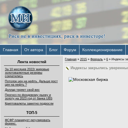
Главная
От автора
Блог
Форум
Коллекционирование
Главная
»
2015
»
Февраль
»
6
» Индексы з
Лента новостей
Индексы закрылись уверенны
За 10 месяцев 2022г мировые
золотовалютные резервы
сократились
Потолок цен на нефть. Дальше рост
цен на нефть ?
Доллар теряет свой вес
Прогноз по фондовому рынку и
золоту на 2023 год от банка UBS
Криптовалюты заметно подросли
ТОП-5
ФСФР планирует регулировать
форекс.