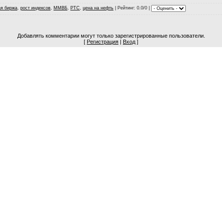
я биржа
,
рост индексов
,
ММВБ
,
РТС
,
цена на нефть
|
Рейтинг
: 0.0/0 |
Добавлять комментарии могут только зарегистрированные пользователи.
[
Регистрация
|
Вход
]