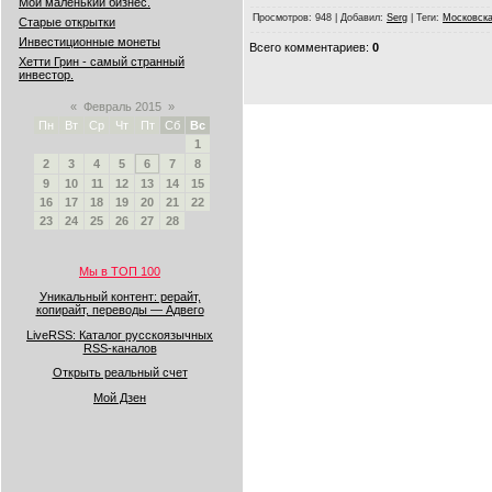
Мой маленький бизнес.
Просмотров
: 948 |
Добавил
:
Serg
|
Теги
:
Московска
Старые открытки
Инвестиционные монеты
Всего комментариев
:
0
Хетти Грин - самый странный
инвестор.
«
Февраль 2015
»
Пн
Вт
Ср
Чт
Пт
Сб
Вс
1
2
3
4
5
6
7
8
9
10
11
12
13
14
15
16
17
18
19
20
21
22
23
24
25
26
27
28
Мы в ТОП 100
Уникальный контент: рерайт,
копирайт, переводы — Адвего
LiveRSS: Каталог русскоязычных
RSS-каналов
Открыть реальный счет
Мой Дзен