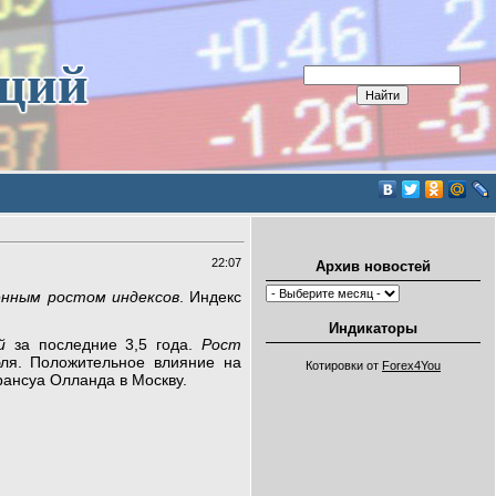
иций
22:07
Архив новостей
енным ростом индексов
. Индекс
Индикаторы
й
за последние 3,5 года.
Рост
ля. Положительное влияние на
Котировки от
Forex4You
рансуа Олланда в Москву.