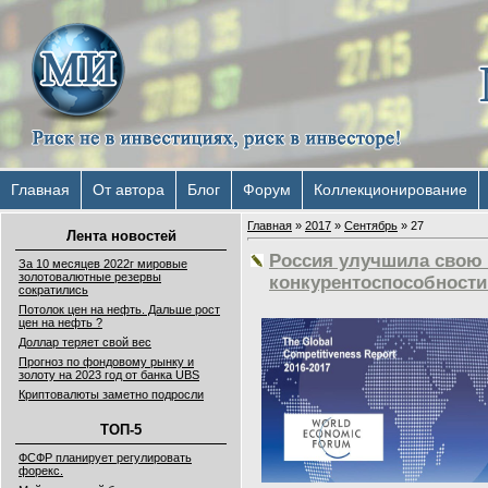
Главная
От автора
Блог
Форум
Коллекционирование
Главная
»
2017
»
Сентябрь
»
27
Лента новостей
Россия улучшила свою 
За 10 месяцев 2022г мировые
золотовалютные резервы
конкурентоспособности
сократились
Потолок цен на нефть. Дальше рост
цен на нефть ?
Доллар теряет свой вес
Прогноз по фондовому рынку и
золоту на 2023 год от банка UBS
Криптовалюты заметно подросли
ТОП-5
ФСФР планирует регулировать
форекс.