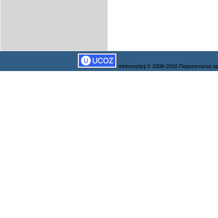
mirinvestizij © 2009-2016 Перепечатка