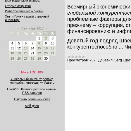
Мой маленький бизнес.
Всемирный экономическ
Старые открытки
Инвестиционные монеты
глобальной конкурентос
Хетти Грин - самый странный
проблемные факторы дл
инвестор.
прежнему – коррупция, ст
«
Сентябрь 2017
»
финансированию и инфл
Пн
Вт
Ср
Чт
Пт
Сб
Вс
1
2
3
Девятый год подряд Шве
4
5
6
7
8
9
10
конкурентоспособно
...
Чи
11
12
13
14
15
16
17
18
19
20
21
22
23
24
25
26
27
28
29
30
Просмотров:
789
|
Добавил:
Serg
|
Дат
Мы в ТОП 100
Уникальный контент: рерайт,
копирайт, переводы — Адвего
LiveRSS: Каталог русскоязычных
RSS-каналов
Открыть реальный счет
Мой Дзен