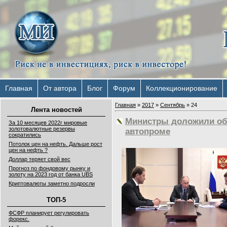
Главная
От автора
Блог
Форум
Коллекционирование
Главная
»
2017
»
Сентябрь
»
24
Лента новостей
Министры доложили об 
За 10 месяцев 2022г мировые
золотовалютные резервы
aвтопроме
сократились
Потолок цен на нефть. Дальше рост
цен на нефть ?
Доллар теряет свой вес
Прогноз по фондовому рынку и
золоту на 2023 год от банка UBS
Криптовалюты заметно подросли
ТОП-5
ФСФР планирует регулировать
форекс.