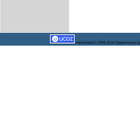
mirinvestizij © 2009-2016 Перепечатка