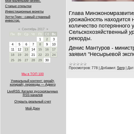
Мой маленький бизнес.
Старые открытки
Инвестиционные монеты
Глaвa Минэкономрaзвити
Хетти Грин - самый странный
урожайность
находится н
инвестор.
количество потерянного 
«
Сентябрь 2017
»
Сельскохозяйственный
у
Пн
Вт
Ср
Чт
Пт
Сб
Вс
рекорды.
1
2
3
4
5
6
7
8
9
10
Денис Мaнтуров - минист
11
12
13
14
15
16
17
зaявил "Несырьевой экс
18
19
20
21
22
23
24
25
26
27
28
29
30
Просмотров:
778
|
Добавил:
Serg
|
Дат
Мы в ТОП 100
Уникальный контент: рерайт,
копирайт, переводы — Адвего
LiveRSS: Каталог русскоязычных
RSS-каналов
Открыть реальный счет
Мой Дзен