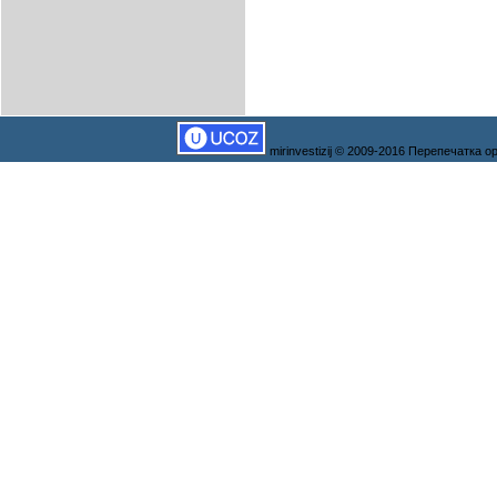
mirinvestizij © 2009-2016 Перепечатка