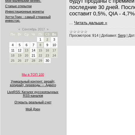
будут проданы с премией
Мой маленький бизнес.
последние 30 дней. Посл
Старые открытки
Инвестиционные монеты
составит 0,5%, QIA - 4,7%
Хетти Грин - самый странный
инвестор.
...
Читать дальше »
«
Сентябрь 2017
»
Пн
Вт
Ср
Чт
Пт
Сб
Вс
Просмотров:
914
|
Добавил:
Serg
|
Дат
1
2
3
4
5
6
7
8
9
10
11
12
13
14
15
16
17
18
19
20
21
22
23
24
25
26
27
28
29
30
Мы в ТОП 100
Уникальный контент: рерайт,
копирайт, переводы — Адвего
LiveRSS: Каталог русскоязычных
RSS-каналов
Открыть реальный счет
Мой Дзен