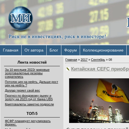
Главная
От автора
Блог
Форум
Коллекционирование
Главная
»
2017
»
Сентябрь
»
08
Лента новостей
Китайская CEFC приобр
За 10 месяцев 2022г мировые
золотовалютные резервы
сократились
Потолок цен на нефть. Дальше рост
цен на нефть ?
Доллар теряет свой вес
Прогноз по фондовому рынку и
золоту на 2023 год от банка UBS
Криптовалюты заметно подросли
ТОП-5
ФСФР планирует регулировать
форекс.