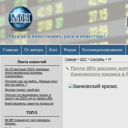
Главная
От автора
Блог
Форум
Коллекционирование
Главная
»
2017
»
Сентябрь
»
18
Лента новостей
Почти 45% россиян доп
За 10 месяцев 2022г мировые
золотовалютные резервы
банковского кризиса в 
сократились
Потолок цен на нефть. Дальше рост
цен на нефть ?
Доллар теряет свой вес
Прогноз по фондовому рынку и
золоту на 2023 год от банка UBS
Криптовалюты заметно подросли
ТОП-5
ФСФР планирует регулировать
форекс.