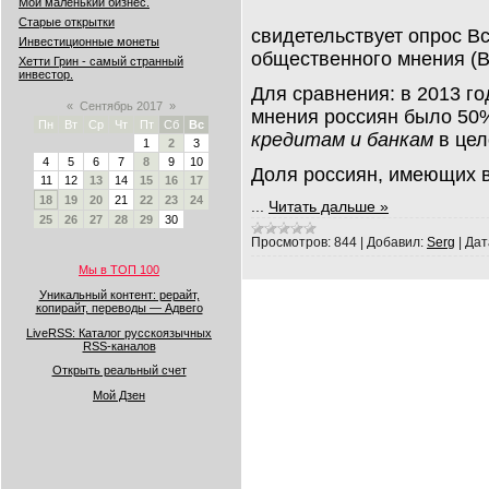
Мой маленький бизнес.
Старые открытки
свидетельствует опрос В
Инвестиционные монеты
общественного мнения (
Хетти Грин - самый странный
инвестор.
Для сравнения: в 2013 г
«
Сентябрь 2017
»
мнения россиян было 50%
Пн
Вт
Ср
Чт
Пт
Сб
Вс
кредитам и банкам
в цел
1
2
3
4
5
6
7
8
9
10
Доля россиян, имеющих в
11
12
13
14
15
16
17
18
19
20
21
22
23
24
...
Читать дальше »
25
26
27
28
29
30
Просмотров:
844
|
Добавил:
Serg
|
Дат
Мы в ТОП 100
Уникальный контент: рерайт,
копирайт, переводы — Адвего
LiveRSS: Каталог русскоязычных
RSS-каналов
Открыть реальный счет
Мой Дзен