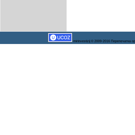
mirinvestizij © 2009-2016 Перепечатка