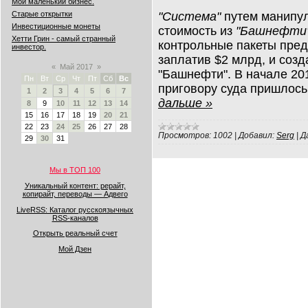
Мой маленький бизнес.
"Система"
путем манипу
Старые открытки
Инвестиционные монеты
стоимость из
"Башнефти
Хетти Грин - самый странный
контрольные пакеты пред
инвестор.
заплатив $2 млрд, и соз
«
Май 2017
»
"Башнефти". В начале 201
Пн
Вт
Ср
Чт
Пт
Сб
Вс
приговору суда пришлось
1
2
3
4
5
6
7
дальше »
8
9
10
11
12
13
14
15
16
17
18
19
20
21
22
23
24
25
26
27
28
Просмотров:
1002
|
Добавил:
Serg
|
Д
29
30
31
Мы в ТОП 100
Уникальный контент: рерайт,
копирайт, переводы — Адвего
LiveRSS: Каталог русскоязычных
RSS-каналов
Открыть реальный счет
Мой Дзен