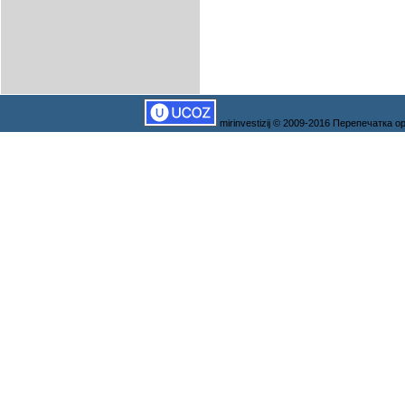
mirinvestizij © 2009-2016 Перепечатка