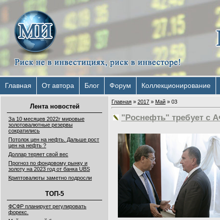
Главная
От автора
Блог
Форум
Коллекционирование
Главная
»
2017
»
Май
»
03
Лента новостей
"Роснефть" требует с 
За 10 месяцев 2022г мировые
золотовалютные резервы
сократились
Потолок цен на нефть. Дальше рост
цен на нефть ?
Доллар теряет свой вес
Прогноз по фондовому рынку и
золоту на 2023 год от банка UBS
Криптовалюты заметно подросли
ТОП-5
ФСФР планирует регулировать
форекс.