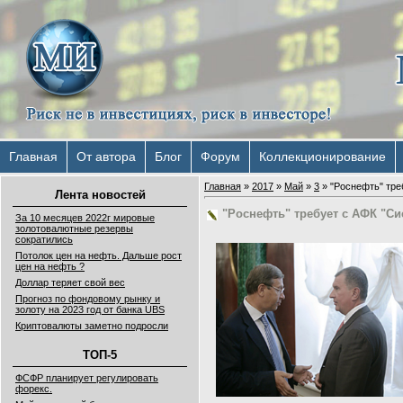
Главная
От автора
Блог
Форум
Коллекционирование
Главная
»
2017
»
Май
»
3
» "Роснефть" тре
Лента новостей
"Роснефть" требует с АФК "Си
За 10 месяцев 2022г мировые
золотовалютные резервы
сократились
Потолок цен на нефть. Дальше рост
цен на нефть ?
Доллар теряет свой вес
Прогноз по фондовому рынку и
золоту на 2023 год от банка UBS
Криптовалюты заметно подросли
ТОП-5
ФСФР планирует регулировать
форекс.