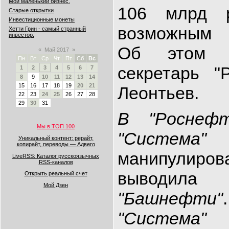
Мой маленький бизнес.
106 млрд р
Старые открытки
Инвестиционные монеты
возможным 
Хетти Грин - самый странный
инвестор.
Об этом с
«
Май 2017
»
Пн
Вт
Ср
Чт
Пт
Сб
Вс
секретарь "
1
2
3
4
5
6
7
8
9
10
11
12
13
14
15
16
17
18
19
20
21
Леонтьев.
22
23
24
25
26
27
28
29
30
31
В "Роснефт
Мы в ТОП 100
"Система"
Уникальный контент: рерайт,
копирайт, переводы — Адвего
манипулиро
LiveRSS: Каталог русскоязычных
RSS-каналов
выводила
Открыть реальный счет
Мой Дзен
"Башнефти"
"Система"
п