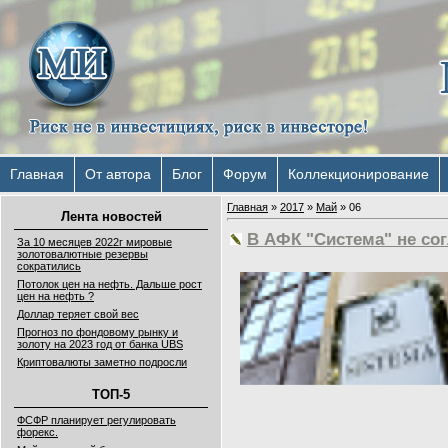
Главная
От автора
Блог
Форум
Коллекционирование
Главная
»
2017
»
Май
»
06
Лента новостей
В АФК "Система" не со
За 10 месяцев 2022г мировые
золотовалютные резервы
сократились
Потолок цен на нефть. Дальше рост
цен на нефть ?
Доллар теряет свой вес
Прогноз по фондовому рынку и
золоту на 2023 год от банка UBS
Криптовалюты заметно подросли
ТОП-5
ФСФР планирует регулировать
форекс.