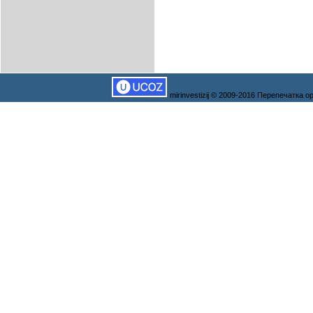
mirinvestizij © 2009-2016 Перепечатка