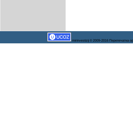
mirinvestizij © 2009-2016 Перепечатка