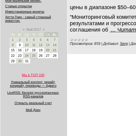
Мой маленький бизнес.
цены в диапазоне $50–60 
Старые открытки
Инвестиционные монеты
"Мониторинговый комите
Хетти Грин - самый странный
инвестор.
результатами и прогресс
соглашения об
...
Читать
«
Май 2017
»
Пн
Вт
Ср
Чт
Пт
Сб
Вс
1
2
3
4
5
6
7
Просмотров:
859
|
Добавил:
Serg
|
Да
8
9
10
11
12
13
14
15
16
17
18
19
20
21
22
23
24
25
26
27
28
29
30
31
Мы в ТОП 100
Уникальный контент: рерайт,
копирайт, переводы — Адвего
LiveRSS: Каталог русскоязычных
RSS-каналов
Открыть реальный счет
Мой Дзен