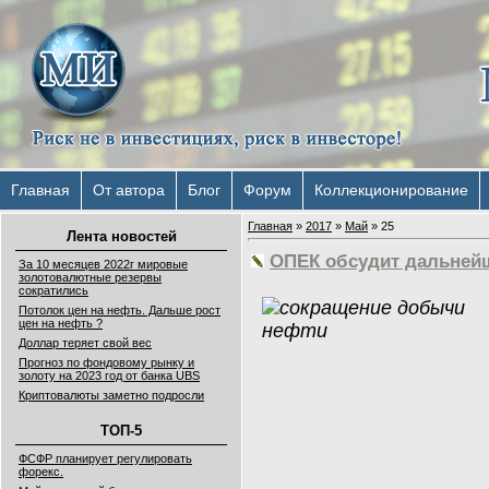
Главная
От автора
Блог
Форум
Коллекционирование
Главная
»
2017
»
Май
»
25
Лента новостей
ОПЕК обсудит дальней
За 10 месяцев 2022г мировые
золотовалютные резервы
сократились
Потолок цен на нефть. Дальше рост
цен на нефть ?
Доллар теряет свой вес
Прогноз по фондовому рынку и
золоту на 2023 год от банка UBS
Криптовалюты заметно подросли
ТОП-5
ФСФР планирует регулировать
форекс.