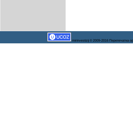
mirinvestizij © 2009-2016 Перепечатка