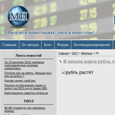
Главная
От автора
Блог
Форум
Коллекционирование
Главная
»
2017
»
Февраль
»
26
Лента новостей
В начале марта рубль 
За 10 месяцев 2022г мировые
золотовалютные резервы
сократились
Потолок цен на нефть. Дальше рост
цен на нефть ?
Доллар теряет свой вес
Прогноз по фондовому рынку и
золоту на 2023 год от банка UBS
Криптовалюты заметно подросли
ТОП-5
ФСФР планирует регулировать
форекс.