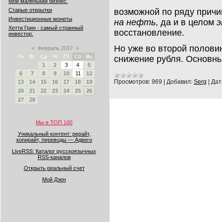
Мой маленький бизнес.
возможной по ряду причи
Старые открытки
Инвестиционные монеты
на нефть
, да и в целом
э
Хетти Грин - самый странный
восстановление.
инвестор.
Но уже во второй полови
«
Февраль 2017
»
Пн
Вт
Ср
Чт
Пт
Сб
Вс
снижение рубля. Основн
1
2
3
4
5
6
7
8
9
10
11
12
Просмотров:
969
|
Добавил:
Serg
|
Дат
13
14
15
16
17
18
19
20
21
22
23
24
25
26
27
28
Мы в ТОП 100
Уникальный контент: рерайт,
копирайт, переводы — Адвего
LiveRSS: Каталог русскоязычных
RSS-каналов
Открыть реальный счет
Мой Дзен