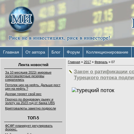
Главная
От автора
Блог
Форум
Коллекционирование
Главная
»
2017
»
Февраль
»
07
Лента новостей
Закон о ратификации с
За 10 месяцев 2022г мировые
золотовалютные резервы
Турецкого потока подпи
сократились
Потолок цен на нефть. Дальше рост
цен на нефть ?
Доллар теряет свой вес
Прогноз по фондовому рынку и
золоту на 2023 год от банка UBS
Криптовалюты заметно подросли
ТОП-5
ФСФР планирует регулировать
форекс.