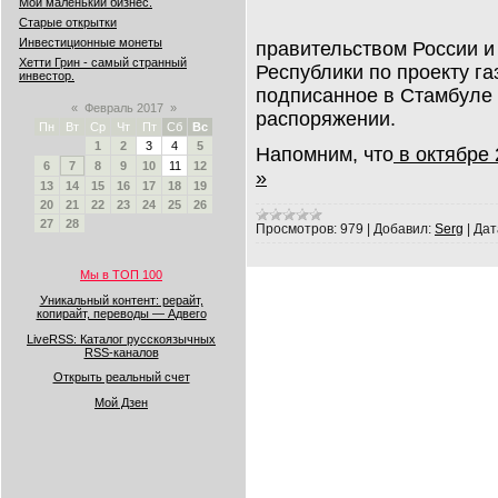
Мой маленький бизнес.
Старые открытки
Инвестиционные монеты
правительством России и
Хетти Грин - самый странный
Республики по проекту га
инвестор.
подписанное в Стамбуле 1
«
Февраль 2017
»
распоряжении.
Пн
Вт
Ср
Чт
Пт
Сб
Вс
1
2
3
4
5
Напомним, что
в октябре
6
7
8
9
10
11
12
»
13
14
15
16
17
18
19
20
21
22
23
24
25
26
27
28
Просмотров:
979
|
Добавил:
Serg
|
Дат
Мы в ТОП 100
Уникальный контент: рерайт,
копирайт, переводы — Адвего
LiveRSS: Каталог русскоязычных
RSS-каналов
Открыть реальный счет
Мой Дзен