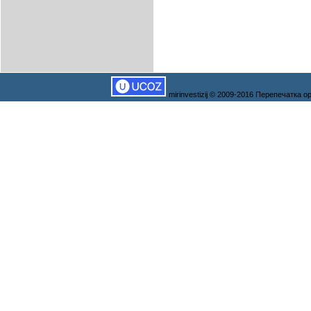
mirinvestizij © 2009-2016 Перепечатка