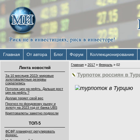
Главная
От автора
Блог
Форум
Коллекционирование
Главная
»
2017
»
Февраль
»
02
Лента новостей
Турпоток россиян в Тур
За 10 месяцев 2022г мировые
золотовалютные резервы
сократились
Потолок цен на нефть. Дальше рост
цен на нефть ?
Доллар теряет свой вес
Прогноз по фондовому рынку и
золоту на 2023 год от банка UBS
Криптовалюты заметно подросли
ТОП-5
ФСФР планирует регулировать
форекс.