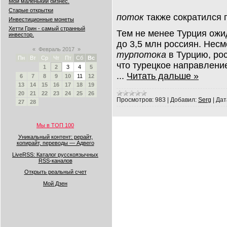
Мой маленький бизнес.
Старые открытки
поток
также сократился п
Инвестиционные монеты
Хетти Грин - самый странный
Тем не менее Турция ожид
инвестор.
до 3,5 млн россиян. Нес
«
Февраль 2017
»
турпотока
в Турцию, рос
Пн
Вт
Ср
Чт
Пт
Сб
Вс
что турецкое направлени
1
2
3
4
5
...
Читать дальше »
6
7
8
9
10
11
12
13
14
15
16
17
18
19
20
21
22
23
24
25
26
Просмотров:
983
|
Добавил:
Serg
|
Дат
27
28
Мы в ТОП 100
Уникальный контент: рерайт,
копирайт, переводы — Адвего
LiveRSS: Каталог русскоязычных
RSS-каналов
Открыть реальный счет
Мой Дзен