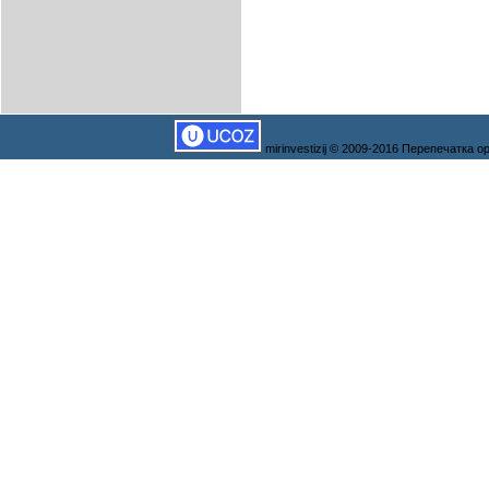
mirinvestizij © 2009-2016 Перепечатка