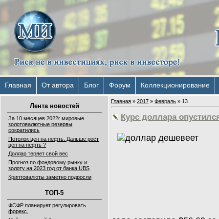
Главная
От автора
Блог
Форум
Коллекционирование
Главная
»
2017
»
Февраль
»
13
Лента новостей
Курс доллара опустился
За 10 месяцев 2022г мировые
золотовалютные резервы
сократились
Потолок цен на нефть. Дальше рост
цен на нефть ?
Доллар теряет свой вес
Прогноз по фондовому рынку и
золоту на 2023 год от банка UBS
Криптовалюты заметно подросли
ТОП-5
ФСФР планирует регулировать
форекс.