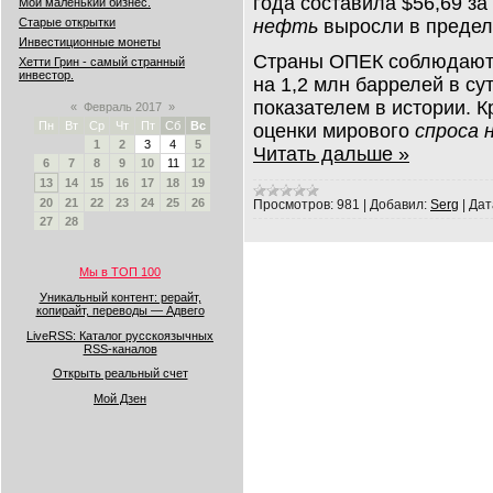
года составила $56,69 за
Мой маленький бизнес.
нефть
выросли в предел
Старые открытки
Инвестиционные монеты
Страны ОПЕК соблюдают 
Хетти Грин - самый странный
инвестор.
на 1,2 млн баррелей в су
показателем в истории. 
«
Февраль 2017
»
Пн
Вт
Ср
Чт
Пт
Сб
Вс
оценки мирового
спроса 
1
2
3
4
5
Читать дальше »
6
7
8
9
10
11
12
13
14
15
16
17
18
19
20
21
22
23
24
25
26
Просмотров:
981
|
Добавил:
Serg
|
Дат
27
28
Мы в ТОП 100
Уникальный контент: рерайт,
копирайт, переводы — Адвего
LiveRSS: Каталог русскоязычных
RSS-каналов
Открыть реальный счет
Мой Дзен