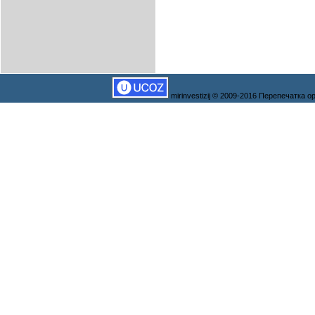
mirinvestizij © 2009-2016 Перепечатка