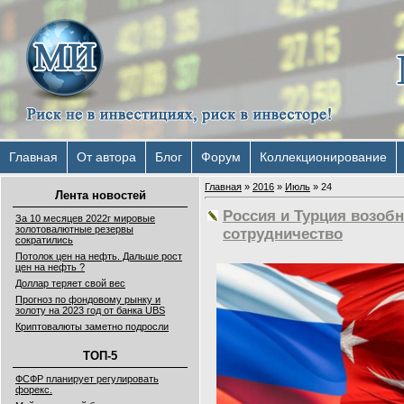
Главная
От автора
Блог
Форум
Коллекционирование
Главная
»
2016
»
Июль
»
24
Лента новостей
Россия и Турция возоб
За 10 месяцев 2022г мировые
золотовалютные резервы
сотрудничество
сократились
Потолок цен на нефть. Дальше рост
цен на нефть ?
Доллар теряет свой вес
Прогноз по фондовому рынку и
золоту на 2023 год от банка UBS
Криптовалюты заметно подросли
ТОП-5
ФСФР планирует регулировать
форекс.