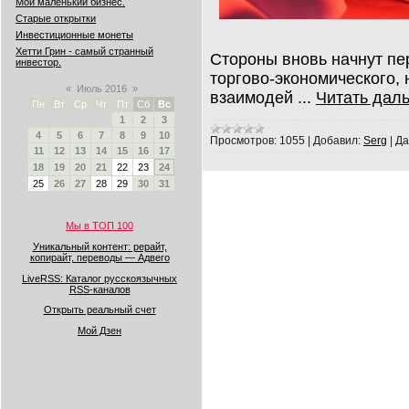
Мой маленький бизнес.
Старые открытки
Инвестиционные монеты
Хетти Грин - самый странный
Стороны вновь начнут пе
инвестор.
торгово-экономического, 
«
Июль 2016
»
взаимодей
...
Читать дал
Пн
Вт
Ср
Чт
Пт
Сб
Вс
1
2
3
4
5
6
7
8
9
10
Просмотров:
1055
|
Добавил:
Serg
|
Да
11
12
13
14
15
16
17
18
19
20
21
22
23
24
25
26
27
28
29
30
31
Мы в ТОП 100
Уникальный контент: рерайт,
копирайт, переводы — Адвего
LiveRSS: Каталог русскоязычных
RSS-каналов
Открыть реальный счет
Мой Дзен