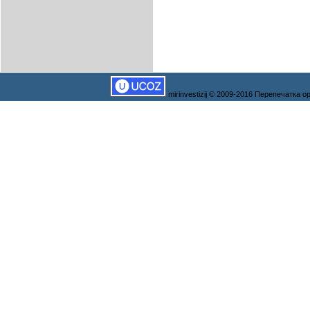
mirinvestizij © 2009-2016 Перепечатка