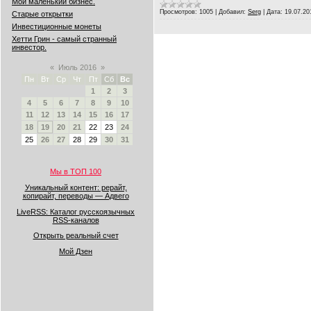
Мой маленький бизнес.
Просмотров:
1005
|
Добавил:
Serg
|
Дата:
19.07.20
Старые открытки
Инвестиционные монеты
Хетти Грин - самый странный
инвестор.
«
Июль 2016
»
Пн
Вт
Ср
Чт
Пт
Сб
Вс
1
2
3
4
5
6
7
8
9
10
11
12
13
14
15
16
17
18
19
20
21
22
23
24
25
26
27
28
29
30
31
Мы в ТОП 100
Уникальный контент: рерайт,
копирайт, переводы — Адвего
LiveRSS: Каталог русскоязычных
RSS-каналов
Открыть реальный счет
Мой Дзен