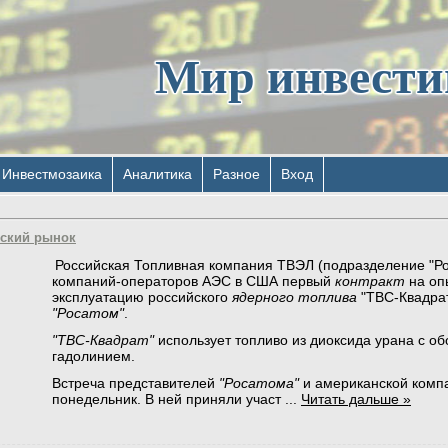
Мир инвест
Инвестмозаика
Аналитика
Разное
Вход
нский рынок
Российская Топливная компания ТВЭЛ (подразделение "Ро
компаний-операторов АЭС в США первый
контракт
на оп
эксплуатацию российского
ядерного топлива
"ТВС-Квадрат
"Росатом"
.
"ТВС-Квадрат"
использует топливо из диоксида урана с о
гадолинием.
Встреча представителей
"Росатома"
и американской комп
понедельник. В ней приняли участ
...
Читать дальше »