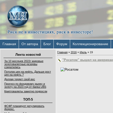
Главная
От автора
Блог
Форум
Коллекционирование
Главная
»
2016
»
Июль
»
19
Лента новостей
"Росатом" вышел на америка
За 10 месяцев 2022г мировые
золотовалютные резервы
сократились
Потолок цен на нефть. Дальше рост
цен на нефть ?
Доллар теряет свой вес
Прогноз по фондовому рынку и
золоту на 2023 год от банка UBS
Криптовалюты заметно подросли
ТОП-5
ФСФР планирует регулировать
форекс.