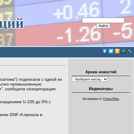
иций
Архив новостей
сатома") подписала с одной из
ытно-промышленную
Индикаторы
", сообщила госкорпорация
Котировки от
Forex4You
богащением U-235 до 5% с
ании GNF-A прошла в