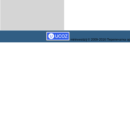
mirinvestizij © 2009-2016 Перепечатка