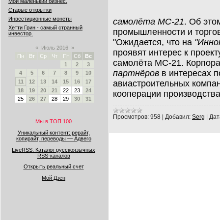
Мой маленький бизнес.
Старые открытки
Инвестиционные монеты
самолёта МС-21
. Об эт
Хетти Грин - самый странный
промышленности и торго
инвестор.
"Ожидается, что на
"Инно
«
Июль 2016
»
проявят интерес к проек
Пн
Вт
Ср
Чт
Пт
Сб
Вс
самолёта МС-21. Корпор
1
2
3
партнёров
в интересах 
4
5
6
7
8
9
10
авиастроительных компа
11
12
13
14
15
16
17
18
19
20
21
22
23
24
кооперации производств
25
26
27
28
29
30
31
Просмотров:
958
|
Добавил:
Serg
|
Дат
Мы в ТОП 100
Уникальный контент: рерайт,
копирайт, переводы — Адвего
LiveRSS: Каталог русскоязычных
RSS-каналов
Открыть реальный счет
Мой Дзен