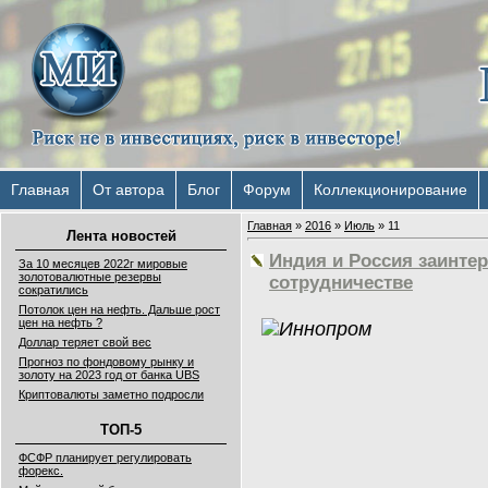
Главная
От автора
Блог
Форум
Коллекционирование
Главная
»
2016
»
Июль
»
11
Лента новостей
Индия и Россия заинте
За 10 месяцев 2022г мировые
золотовалютные резервы
сотрудничестве
сократились
Потолок цен на нефть. Дальше рост
цен на нефть ?
Доллар теряет свой вес
Прогноз по фондовому рынку и
золоту на 2023 год от банка UBS
Криптовалюты заметно подросли
ТОП-5
ФСФР планирует регулировать
форекс.