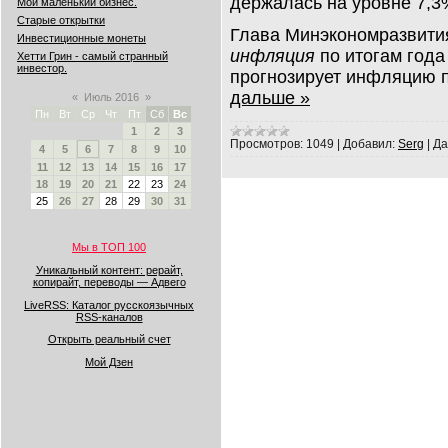
держалась на уровне 7,3
Мой маленький бизнес.
Старые открытки
Глава Минэкономразвития
Инвестиционные монеты
инфляция
по итогам года
Хетти Грин - самый странный
инвестор.
прогнозирует инфляцию п
дальше »
«
Июль 2016
»
Пн
Вт
Ср
Чт
Пт
Сб
Вс
1
2
3
Просмотров:
1049
|
Добавил:
Serg
|
Да
4
5
6
7
8
9
10
11
12
13
14
15
16
17
18
19
20
21
22
23
24
25
26
27
28
29
30
31
Мы в ТОП 100
Уникальный контент: рерайт,
копирайт, переводы — Адвего
LiveRSS: Каталог русскоязычных
RSS-каналов
Открыть реальный счет
Мой Дзен