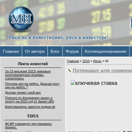
Главная
От автора
Блог
Форум
Коллекционирование
Главная
»
2016
»
Июль
»
06
Лента новостей
Потенциал для снижени
За 10 месяцев 2022г мировые
золотовалютные резервы
сократились
Потолок цен на нефть. Дальше рост
цен на нефть ?
Доллар теряет свой вес
Прогноз по фондовому рынку и
золоту на 2023 год от банка UBS
Криптовалюты заметно подросли
ТОП-5
ФСФР планирует регулировать
форекс.