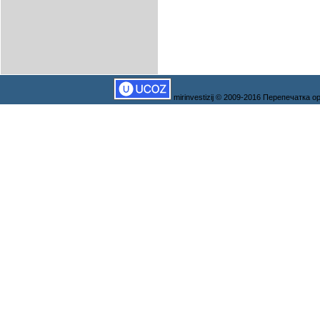
mirinvestizij © 2009-2016 Перепечатка