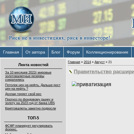
Главная
От автора
Блог
Форум
Коллекционирование
Главная
»
2014
»
Август
»
21
Лента новостей
Правительство расшири
За 10 месяцев 2022г мировые
золотовалютные резервы
сократились
Потолок цен на нефть. Дальше рост
цен на нефть ?
Доллар теряет свой вес
Прогноз по фондовому рынку и
золоту на 2023 год от банка UBS
Криптовалюты заметно подросли
ТОП-5
ФСФР планирует регулировать
форекс.