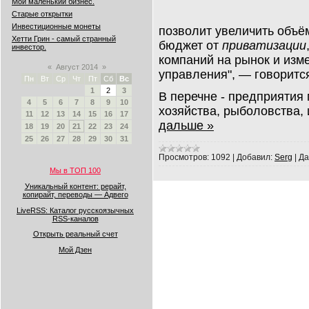
Мой маленький бизнес.
Старые открытки
Инвестиционные монеты
позволит увеличить объ
Хетти Грин - самый странный
бюджет от
приватизации
инвестор.
компаний на рынок и изм
«
Август 2014
»
управления", — говоритс
Пн
Вт
Ср
Чт
Пт
Сб
Вс
1
2
3
В перечне - предприятия
4
5
6
7
8
9
10
хозяйства, рыболовства,
11
12
13
14
15
16
17
дальше »
18
19
20
21
22
23
24
25
26
27
28
29
30
31
Просмотров:
1092
|
Добавил:
Serg
|
Да
Мы в ТОП 100
Уникальный контент: рерайт,
копирайт, переводы — Адвего
LiveRSS: Каталог русскоязычных
RSS-каналов
Открыть реальный счет
Мой Дзен