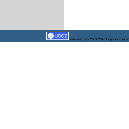
mirinvestizij © 2009-2016 Перепечатка