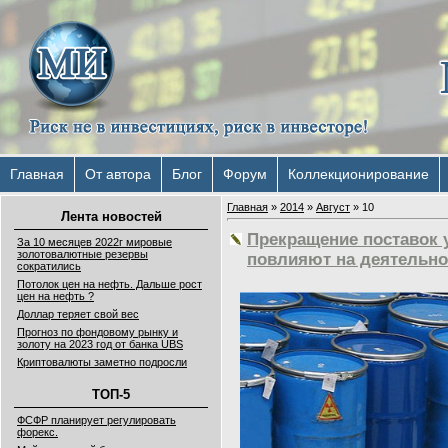
Главная
От автора
Блог
Форум
Коллекционирование
Главная
»
2014
»
Август
»
10
Лента новостей
Прекращение поставок у
За 10 месяцев 2022г мировые
золотовалютные резервы
повлияют на деятельно
сократились
Потолок цен на нефть. Дальше рост
цен на нефть ?
Доллар теряет свой вес
Прогноз по фондовому рынку и
золоту на 2023 год от банка UBS
Криптовалюты заметно подросли
ТОП-5
ФСФР планирует регулировать
форекс.