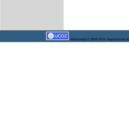
mirinvestizij © 2009-2016 Перепечатка