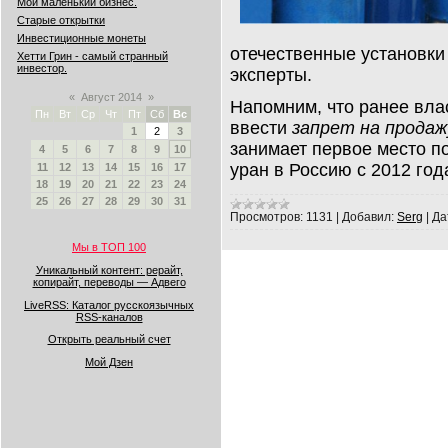
Мой маленький бизнес.
Старые открытки
Инвестиционные монеты
отечественные установки 
Хетти Грин - самый странный
инвестор.
эксперты.
«
Август 2014
»
Напомним, что ранее вла
Пн
Вт
Ср
Чт
Пт
Сб
Вс
ввести
запрет на продаж
1
2
3
занимает первое место п
4
5
6
7
8
9
10
уран в Россию с 2012 год
11
12
13
14
15
16
17
18
19
20
21
22
23
24
25
26
27
28
29
30
31
Просмотров:
1131
|
Добавил:
Serg
|
Да
Мы в ТОП 100
Уникальный контент: рерайт,
копирайт, переводы — Адвего
LiveRSS: Каталог русскоязычных
RSS-каналов
Открыть реальный счет
Мой Дзен