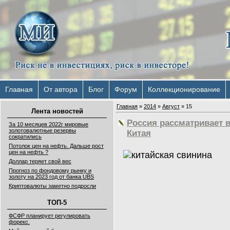
Главная
От автора
Блог
Форум
Коллекционирование
Главная
»
2014
»
Август
»
15
Лента новостей
Россия рассматривает 
За 10 месяцев 2022г мировые
золотовалютные резервы
Китая
сократились
Потолок цен на нефть. Дальше рост
цен на нефть ?
Доллар теряет свой вес
Прогноз по фондовому рынку и
золоту на 2023 год от банка UBS
Криптовалюты заметно подросли
ТОП-5
ФСФР планирует регулировать
форекс.