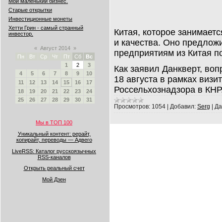
Мой маленький бизнес.
Старые открытки
Инвестиционные монеты
Хетти Грин - самый странный
Китая, которое занимает
инвестор.
и качества. Оно предлож
«
Август 2014
»
предприятиям из Китая п
Пн
Вт
Ср
Чт
Пт
Сб
Вс
1
2
3
Как заявил Данкверт, воп
4
5
6
7
8
9
10
18 августа в рамках визи
11
12
13
14
15
16
17
Россельхознадзора в КНР
18
19
20
21
22
23
24
25
26
27
28
29
30
31
Просмотров:
1054
|
Добавил:
Serg
|
Да
Мы в ТОП 100
Уникальный контент: рерайт,
копирайт, переводы — Адвего
LiveRSS: Каталог русскоязычных
RSS-каналов
Открыть реальный счет
Мой Дзен