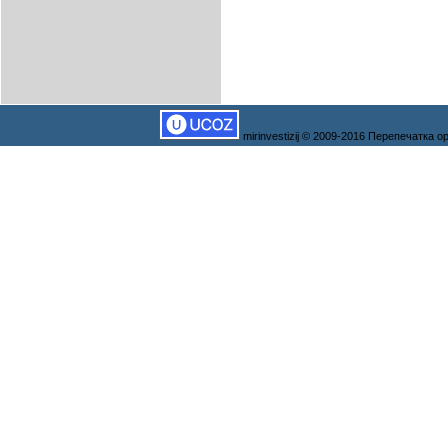
mirinvestizij © 2009-2016 Перепечатка