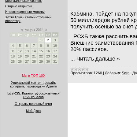
Мой маленький бизнес.
Старые открытки
Инвестиционные монеты
Кабмина, пойдет на поку
Хетти Грин - самый странный
50 миллиардов рублей к
инвестор.
получить осенью за счет 
«
Август 2014
»
Пн
Вт
Ср
Чт
Пт
Сб
Вс
РСХБ также рассчитывае
1
2
3
Внешние заимствования Р
4
5
6
7
8
9
10
20% пассивов.
11
12
13
14
15
16
17
18
19
20
21
22
23
24
...
Читать дальше »
25
26
27
28
29
30
31
Просмотров:
1260
|
Добавил:
Serg
|
Да
Мы в ТОП 100
Уникальный контент: рерайт,
копирайт, переводы — Адвего
LiveRSS: Каталог русскоязычных
RSS-каналов
Открыть реальный счет
Мой Дзен