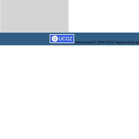
mirinvestizij © 2009-2016 Перепечатка