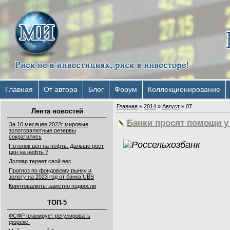
Главная
От автора
Блог
Форум
Коллекционирование
Главная
»
2014
»
Август
»
07
Лента новостей
Банки просят помощи у
За 10 месяцев 2022г мировые
золотовалютные резервы
сократились
Потолок цен на нефть. Дальше рост
цен на нефть ?
Доллар теряет свой вес
Прогноз по фондовому рынку и
золоту на 2023 год от банка UBS
Криптовалюты заметно подросли
ТОП-5
ФСФР планирует регулировать
форекс.