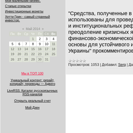
Мой маленький бизнес.
Старые открытки
Инвестиционные монеты
"Средства, полученные в 
Хетти Грин - самый странный
использованы для провед
инвестор.
и институциональных ре
«
Май 2014
»
преодоление кризисных 
Пн
Вт
Ср
Чт
Пт
Сб
Вс
финансово-экономической
1
2
3
4
основы для устойчивого 
5
6
7
8
9
10
11
12
13
14
15
16
17
18
Украины" прокомментиро
19
20
21
22
23
24
25
26
27
28
29
30
31
Просмотров:
1053
|
Добавил:
Serg
|
Да
Мы в ТОП 100
Уникальный контент: рерайт,
копирайт, переводы — Адвего
LiveRSS: Каталог русскоязычных
RSS-каналов
Открыть реальный счет
Мой Дзен