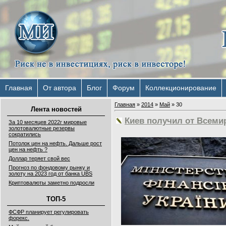
Главная
От автора
Блог
Форум
Коллекционирование
Главная
»
2014
»
Май
»
30
Лента новостей
Киев получил от Всемир
За 10 месяцев 2022г мировые
золотовалютные резервы
сократились
Потолок цен на нефть. Дальше рост
цен на нефть ?
Доллар теряет свой вес
Прогноз по фондовому рынку и
золоту на 2023 год от банка UBS
Криптовалюты заметно подросли
ТОП-5
ФСФР планирует регулировать
форекс.