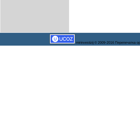
mirinvestizij © 2009-2016 Перепечатка